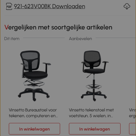
921-623V00BK Downloaden
Vergelijken met soortgelijke artikelen
Dit item
Aanbevelen
Vinsetto Bureaustoel voor
Vinsetto tekenstoel met
Vin
tekenen, computeren en
voetsteun, 5 wielen, in
erg
werken, inclusief
hoogte verstelbaar stalen
in 
voetensteun, verstelbaar in
gaasdoek, zwart
bur
In winkelwagen
In winkelwagen
hoogte, afmetingen 59 x