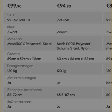
59 x 115 cm, zwart
€99
€94
€
,90
,90
SKU
921-623V00BK
921-598
921
Kleur
Zwart
Zwart
Zw
Materiaal
Mesh(100% Polyester), Staal
Mesh (100% Polyester),
Mes
Schuim, Staal, Nylon
mee
Grootte
59cm x 59cm x 115cm
60 cm x 56 cm x 132 cm
59 
Draagvermogen
120 Kg
120 kg
120
Met armleuningen
Ja
Ja
Ne
Zithoogte-instelbereik
52-72 cm
65,5-87 cm
50
360° draaibaar
Ja
Ja
Ja