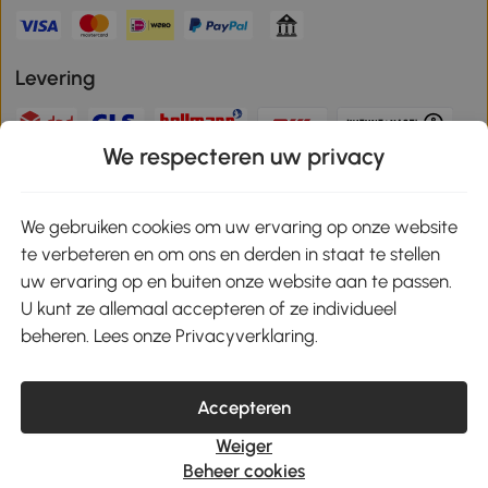
Levering
We respecteren uw privacy
Veilige betaling
We gebruiken cookies om uw ervaring op onze website
te verbeteren en om ons en derden in staat te stellen
Download de app en ontvang 10% korting!
uw ervaring op en buiten onze website aan te passen.
U kunt ze allemaal accepteren of ze individueel
Google Play
beheren. Lees onze Privacyverklaring.
Accepteren
klantenservice@aosom.nl
Weiger
MH Handel GmbH, Wendenstrasse 309, 20537 Hamburg
Beheer cookies
© 2021-2026 Aosom heeft alle rechten voorbehouden.