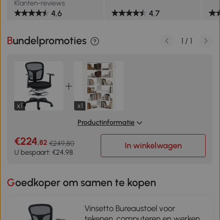
Klanten-reviews
4.6
4.7
Bundelpromoties
1
/
1
x1
x1
Productinformatie
€224
,82
€249,80
In winkelwagen
U bespaart: €24,98
Goedkoper om samen te kopen
Vinsetto Bureaustoel voor
tekenen, computeren en werken,