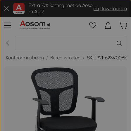
Extra 10% korting met de Aoso
Downloaden
m App!
/
Kantoormeubelen
/
Bureaustoelen
/
SKU:921-623V00BK