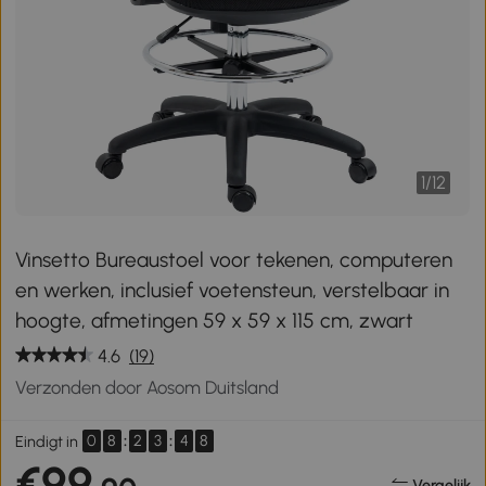
1
/
12
Vinsetto Bureaustoel voor tekenen, computeren
en werken, inclusief voetensteun, verstelbaar in
hoogte, afmetingen 59 x 59 x 115 cm, zwart
4.6
(19)
Verzonden door Aosom Duitsland
0
8
:
2
3
:
4
8
Eindigt in
€99
Vergelijk