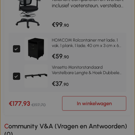
inclusief voetensteun, verstelbaar
in hoogte, afmetingen 59 x 59 x
115 cm, zwart
€99
,90
HOMCOM Rolcontainer met lade, 1
vak, 1 plank, 1 lade, 40 cm x 3 cm x 60
cm, Zwart
€59
,90
Vinsetto Monitorstandaard
Verstelbare Lengte & Hoek Dubbele
Monitor Standaard Houten Schap
€37
Monitorhouder voor
,90
Computerscherm Laptop 80-117 x
23,5 x 10 cm
€177,93
In winkelwagen
€197,70
Community V&A (Vragen en Antwoorden)
(
0
)