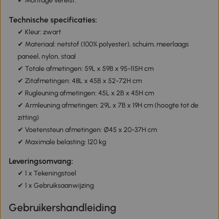
✔ Montage vereist.
Technische specificaties:
✔ Kleur: zwart
✔ Materiaal: netstof (100% polyester), schuim, meerlaags
paneel, nylon, staal
✔ Totale afmetingen: 59L x 59B x 95-115H cm
✔ Zitafmetingen: 48L x 45B x 52-72H cm
✔ Rugleuning afmetingen: 45L x 2B x 45H cm
✔ Armleuning afmetingen: 29L x 7B x 19H cm (hoogte tot de
zitting)
✔ Voetensteun afmetingen: Ø45 x 20-37H cm
✔ Maximale belasting: 120 kg
Leveringsomvang:
✔ 1 x Tekeningstoel
✔ 1 x Gebruiksaanwijzing
Gebruikershandleiding