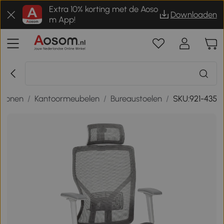
Extra 10% korting met de Aoso
Downloaden
m App!
 wonen
/
Kantoormeubelen
/
Bureaustoelen
/
SKU:921-435