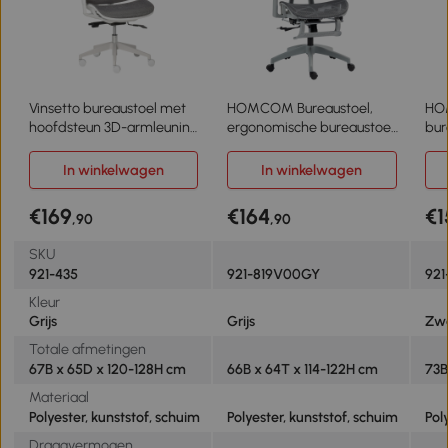
Vinsetto bureaustoel met
HOMCOM Bureaustoel,
HO
hoofdsteun 3D-armleuning
ergonomische bureaustoel
bur
3 niveaus in hoogte
met mesh-bekleding,
mes
verstelbaar ergonomische
verstelbaar, verrijdbaar,
com
In winkelwagen
In winkelwagen
netstof schuimgrijs 67 x 65
met armleuningen,
arm
x 120-128 cm
hoofdsteun, grijs
hoo
€169
€164
€1
,90
,90
SKU
921-435
921-819V00GY
92
Kleur
Grijs
Grijs
Zw
Totale afmetingen
67B x 65D x 120-128H cm
66B x 64T x 114-122H cm
73B
Materiaal
Polyester, kunststof, schuim
Polyester, kunststof, schuim
Pol
Draagvermogen