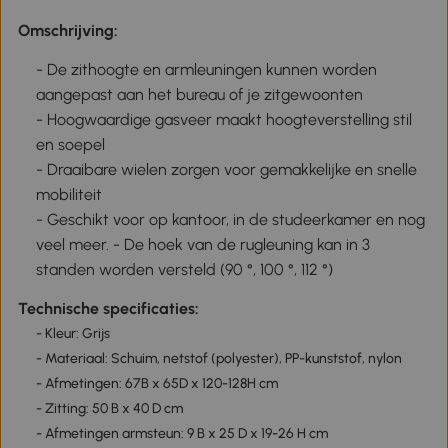
Omschrijving:
-
De zithoogte en armleuningen kunnen worden
aangepast aan het bureau of je zitgewoonten
-
Hoogwaardige gasveer maakt hoogteverstelling stil
en soepel
-
Draaibare wielen zorgen voor gemakkelijke en snelle
mobiliteit
-
Geschikt voor op kantoor, in de studeerkamer en nog
veel meer. - De hoek van de rugleuning kan in 3
standen worden versteld (90 °, 100 °, 112 °)
Technische specificaties:
- Kleur: Grijs
- Materiaal: Schuim, netstof (polyester), PP-kunststof, nylon
- Afmetingen: 67B x 65D x 120-128H cm
- Zitting: 50 B x 40 D cm
- Afmetingen armsteun: 9 B x 25 D x 19-26 H cm