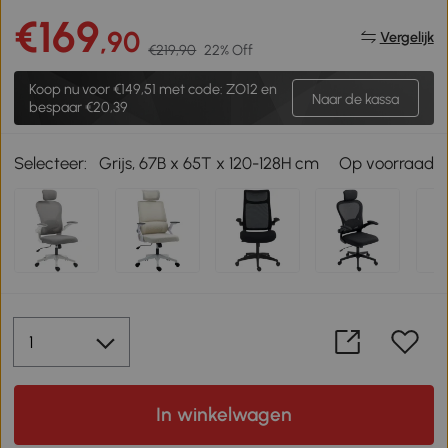
€169
,90
Vergelijk
€219,90
22% Off
Koop nu voor
€149,51
met code: ZO12 en
Naar de kassa
bespaar €20,39
Selecteer:
Grijs, 67B x 65T x 120-128H cm
Op voorraad
In winkelwagen