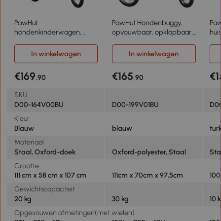
PawHut
PawHut Hondenbuggy,
Paw
hondenkinderwagen,
opvouwbaar, opklapbaar,
hui
opvouwbaar,
ligkussen, stalen frame,
kle
zonnescherm, gaasvenster,
Blauw/Zwart
met
In winkelwagen
In winkelwagen
opbergmand, blauw, 111 x
kli
58 x 107 cm
Tur
€169
€165
€1
,90
,90
SKU
D00-164V00BU
D00-199V01BU
D0
Kleur
Blauw
blauw
tur
Materiaal
Staal, Oxford-doek
Oxford-polyester, Staal
Sta
Grootte
111 cm x 58 cm x 107 cm
111cm x 70cm x 97,5cm
100
Gewichtscapaciteit
20 kg
30 kg
10 
Opgevouwen afmetingen(met wielen)