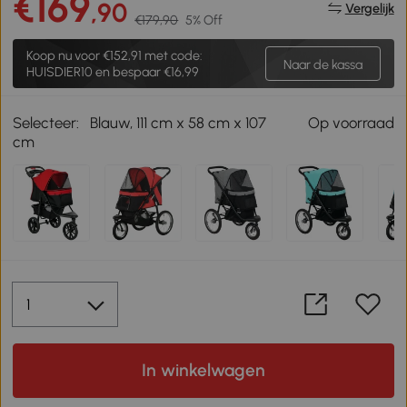
€169
,90
Vergelijk
€179,90
5% Off
Koop nu voor
€152,91
met code:
Naar de kassa
HUISDIER10 en bespaar €16,99
Selecteer:
Blauw, 111 cm x 58 cm x 107
Op voorraad
cm
In winkelwagen