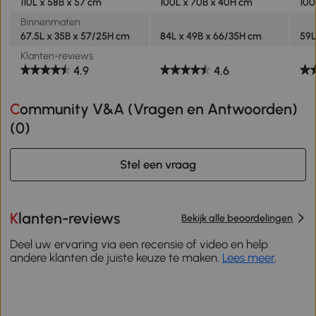
110L x 58B x 57 cm
100L x 70B x 40H cm
100
Binnenmaten
67,5L x 35B x 57/25H cm
84L x 49B x 66/35H cm
59L
Klanten-reviews
4.9
4.6
Community V&A (Vragen en Antwoorden)
(
0
)
Stel een vraag
Klanten-reviews
Bekijk alle beoordelingen
Deel uw ervaring via een recensie of video en help
andere klanten de juiste keuze te maken.
Lees meer
.