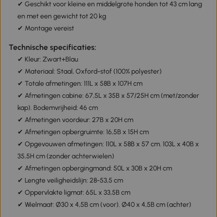
✔ Geschikt voor kleine en middelgrote honden tot 43 cm lang
en met een gewicht tot 20 kg
✔ Montage vereist
Technische specificaties:
✔ Kleur: Zwart+Blau
✔ Materiaal: Staal, Oxford-stof (100% polyester)
✔ Totale afmetingen: 111L x 58B x 107H cm
✔ Afmetingen cabine: 67,5L x 35B x 57/25H cm (met/zonder
kap). Bodemvrijheid: 46 cm
✔ Afmetingen voordeur: 27B x 20H cm
✔ Afmetingen opbergruimte: 16,5B x 15H cm
✔ Opgevouwen afmetingen: 110L x 58B x 57 cm. 103L x 40B x
35,5H cm (zonder achterwielen)
✔ Afmetingen opbergingmand: 50L x 30B x 20H cm
✔ Lengte veiligheidslijn: 28-53,5 cm
✔ Oppervlakte ligmat: 65L x 33,5B cm
✔ Wielmaat: Ø30 x 4,5B cm (voor). Ø40 x 4,5B cm (achter)