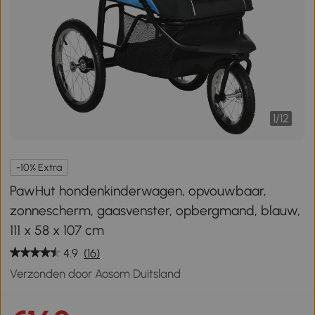
1
/
12
-10% Extra
PawHut hondenkinderwagen, opvouwbaar,
zonnescherm, gaasvenster, opbergmand, blauw,
111 x 58 x 107 cm
4.9
(16)
Verzonden door Aosom Duitsland