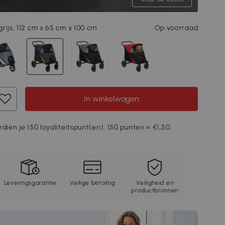
rijs, 112 cm x 65 cm x 100 cm
Op voorraad
In winkelwagen
dien je 150 loyaliteitspunt(en). 150 punten = €1,50,
Leveringsgarantie
Veilige betaling
Veiligheid en
productbronnen