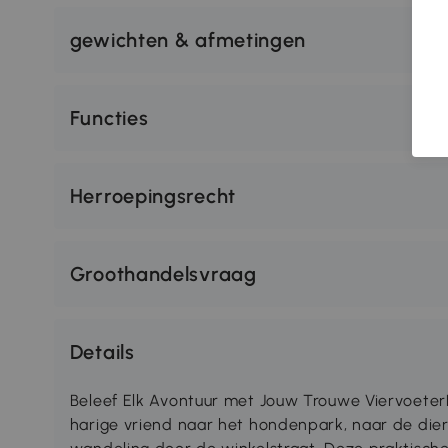
gewichten & afmetingen
Functies
Herroepingsrecht
Groothandelsvraag
Details
Beleef Elk Avontuur met Jouw Trouwe Viervoeter
harige vriend naar het hondenpark, naar de die