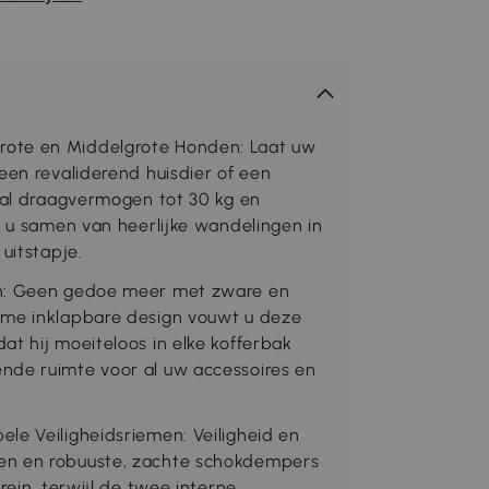
rote en Middelgrote Honden: Laat uw
een revaliderend huisdier of een
yaal draagvermogen tot 30 kg en
t u samen van heerlijke wandelingen in
uitstapje.
en: Geen gedoe meer met zware en
mme inklapbare design vouwt u deze
t hij moeiteloos in elke kofferbak
nde ruimte voor al uw accessoires en
le Veiligheidsriemen: Veiligheid en
en en robuuste, zachte schokdempers
rein, terwijl de twee interne