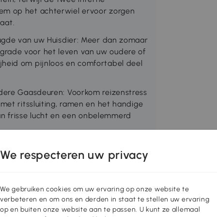
em op het achterwiel ervoor zorgen
taat.
reugde van uw Huisdier: Meer dan zomaar
grade voor het leven van uw oudere of
jheid om pijnloos en comfortabel deel
rdere Gaasdeuren: Voorkom reizenstress
 met ritssluiting, ramen en het handige
n frisse lucht en een onbelemmerd
wHut
We respecteren uw privacy
0-167V00CG
We gebruiken cookies om uw ervaring op onze website te
verbeteren en om ons en derden in staat te stellen uw ervaring
op en buiten onze website aan te passen. U kunt ze allemaal