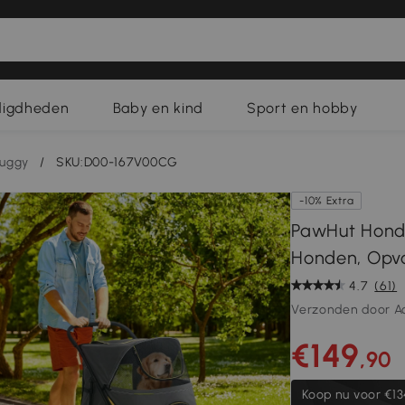
digdheden
Baby en kind
Sport en hobby
uggy
/
SKU:D00-167V00CG
-10% Extra
PawHut Hond
Honden, Opvo
4.7
(61)
Verzonden door A
€149
,90
Koop nu voor
€13