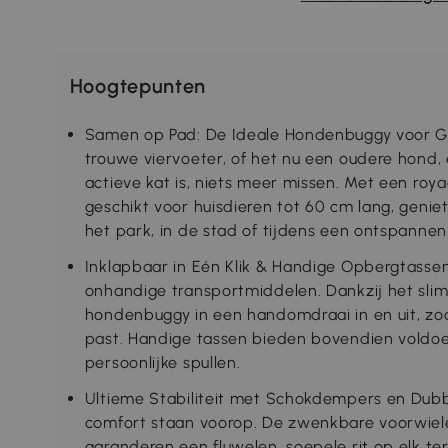
Hoogtepunten
Samen op Pad: De Ideale Hondenbuggy voor G
trouwe viervoeter, of het nu een oudere hond, 
actieve kat is, niets meer missen. Met een ro
geschikt voor huisdieren tot 60 cm lang, genie
het park, in de stad of tijdens een ontspannen 
Inklapbaar in Eén Klik & Handige Opbergtass
onhandige transportmiddelen. Dankzij het sli
hondenbuggy in een handomdraai in en uit, zoda
past. Handige tassen bieden bovendien voldoe
persoonlijke spullen.
Ultieme Stabiliteit met Schokdempers en Dubbe
comfort staan voorop. De zwenkbare voorwiel
garanderen een fluwelen, soepele rit op elk ter