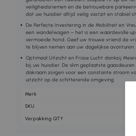
veiligheidsriemen en de betrouwbare parkeerr
dat uw huisdier altijd veilig vastzit en stabiel s
De Perfecte Investering in de Mobiliteit en V
een wandelwagen – het is een waardevolle up
vermoeide hond. Geef uw trouwe vriend de vri
te blijven nemen aan uw dagelijkse avonturen.
Optimaal Uitzicht en Frisse Lucht dankzij Mee
bij uw huisdier. De slim geplaatste gaasdeuren
dakraam zorgen voor een constante stroom va
uitzicht op de schitterende omgeving.
Merk
Pa
SKU
D0
Verpakking QTY
1