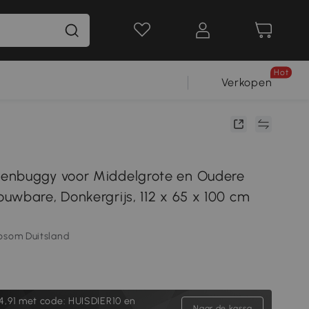
Hot
Verkopen
enbuggy voor Middelgrote en Oudere
uwbare, Donkergrijs, 112 x 65 x 100 cm
osom Duitsland
4,91
met code: HUISDIER10 en
Naar de kassa