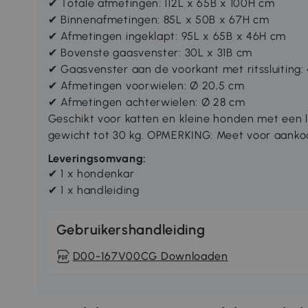
✔ Totale afmetingen: 112L x 65B x 100H cm
✔ Binnenafmetingen: 85L x 50B x 67H cm
✔ Afmetingen ingeklapt: 95L x 65B x 46H cm
✔ Bovenste gaasvenster: 30L x 31B cm
✔ Gaasvenster aan de voorkant met ritssluiting: 
✔ Afmetingen voorwielen: Ø 20,5 cm
✔ Afmetingen achterwielen: Ø 28 cm
Geschikt voor katten en kleine honden met een 
gewicht tot 30 kg. OPMERKING: Meet voor aanko
Leveringsomvang:
✔ 1 x hondenkar
✔ 1 x handleiding
Gebruikershandleiding
D00-167V00CG Downloaden