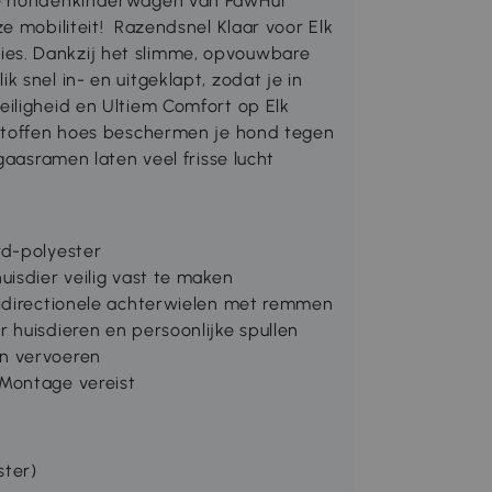
che hondenkinderwagen van PawHut
e mobiliteit! Razendsnel Klaar voor Elk
es. Dankzij het slimme, opvouwbare
 snel in- en uitgeklapt, zodat je in
iligheid en Ultiem Comfort op Elk
 stoffen hoes beschermen je hond tegen
gaasramen laten veel frisse lucht
rd-polyester
isdier veilig vast te maken
nidirectionele achterwielen met remmen
 huisdieren en persoonlijke spullen
n vervoeren
 Montage vereist
ster)