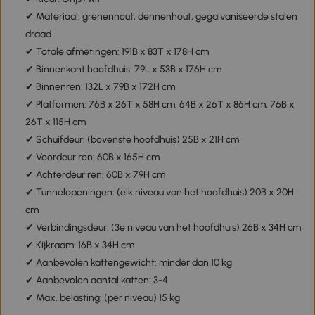
✔ Materiaal: grenenhout, dennenhout, gegalvaniseerde stalen
draad
✔ Totale afmetingen: 191B x 83T x 178H cm
✔ Binnenkant hoofdhuis: 79L x 53B x 176H cm
✔ Binnenren: 132L x 79B x 172H cm
✔ Platformen: 76B x 26T x 58H cm, 64B x 26T x 86H cm, 76B x
26T x 115H cm
✔ Schuifdeur: (bovenste hoofdhuis) 25B x 21H cm
✔ Voordeur ren: 60B x 165H cm
✔ Achterdeur ren: 60B x 79H cm
✔ Tunnelopeningen: (elk niveau van het hoofdhuis) 20B x 20H
cm
✔ Verbindingsdeur: (3e niveau van het hoofdhuis) 26B x 34H cm
✔ Kijkraam: 16B x 34H cm
✔ Aanbevolen kattengewicht: minder dan 10 kg
✔ Aanbevolen aantal katten: 3-4
✔ Max. belasting: (per niveau) 15 kg