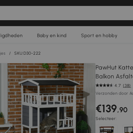
digdheden
Baby en kind
Sport en hobby
jes
/
SKU:D30-222
PawHut Katte
Balkon Asfalt
4.7
(38)
Verzonden door A
€139
,90
Selecteer: