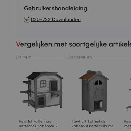
Gebruikershandleiding
D30-222 Downloaden
Vergelijken met soortgelijke artike
Dit item
Aanbevelen
PawHut Kattenhuis
PawHut® kattenhuis
Paw
Kattenhok Kattenhol, 2
kattenhut kattenvilla met
met
Verdiepingen,
2 verdiepingen en
Ven