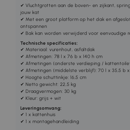
✔
Vluchtgrotten aan de boven- en zijkant, sprin
jouw kat
✔
Met een groot platform op het dak en afgeslo
ontspannen
✔
Bak kan worden verwijderd voor eenvoudige re
Technische specificaties:
✔ Materiaal: vurenhout, asfaltdak
✔ Afmetingen: 78 l x 76 b x 140 h cm
✔ Afmetingen (onderste verdieping / kattentoilet
✔ Afmetingen (middelste verblijf): 70 l x 35,5 b 
✔ Hoogte schuttinkje: 16,5 cm
✔ Netto gewicht: 22,5 kg
✔ Draagvermogen: 30 kg
✔ Kleur: grijs + wit
Leveringsomvang:
✔ 1 x kattenhuis
✔ 1 x montagehandleiding