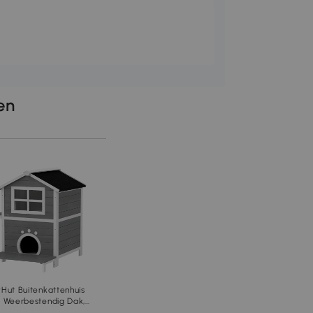
len
Hut Buitenkattenhuis
 Weerbestendig Dak,
ster, Balkon,