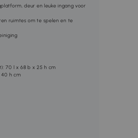
gplatform, deur en leuke ingang voor
ten ruimtes om te spelen en te
iniging
): 70 l x 68 b x 25 h cm
x 40 h cm