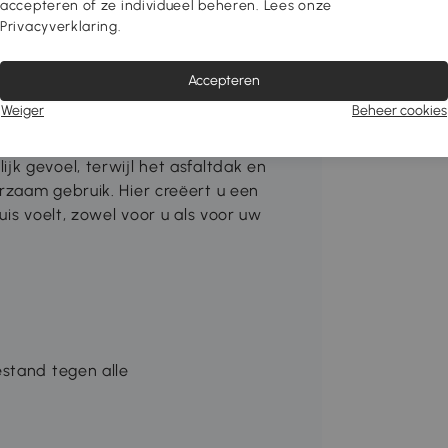
accepteren of ze individueel beheren. Lees onze
Privacyverklaring.
Accepteren
nen als buiten past. Dit kattenhuis voor
Weiger
Beheer cookies
. Met vier verdiepingen, springplatforms
katten die graag verkennen. De
k gevoel, terwijl het asfaltdak en
rzaam gebruik. Hier creëert u een
is voelt, zowel voor u als voor uw
stand tegen alle