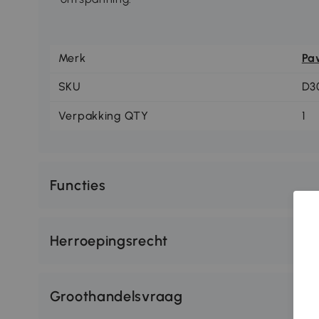
Merk
Pa
SKU
D3
Verpakking QTY
1
Functies
Herroepingsrecht
Groothandelsvraag