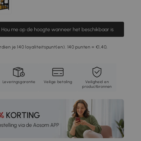
Hou me op de hoogte wanneer het beschikbaar is
dien je 140 loyaliteitspunt(en). 140 punten = €1,40,
Leveringsgarantie
Veilige betaling
Veiligheid en
productbronnen