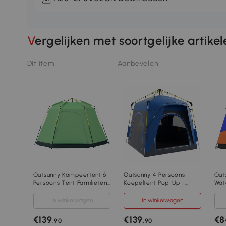
Vergelijken met soortgelijke artike
Dit item
Aanbevelen
Outsunny Kampeertent 6
Outsunny 4 Persoons
Out
Persoons Tent Familietent
Koepeltent Pop-Up -
Wat
Koepeltent PU2000mm
Waterdicht, UV 50+
Dub
Gemakkelijk op te zetten
Bescherming, voor 4
Ten
In winkelwagen
In winkelwagen
voor gezinnen Trekking
Personen
Sne
Festival Staal Glasvezel
€139
€139
€8
,90
,90
Groen 320 x 320 x 180 cm