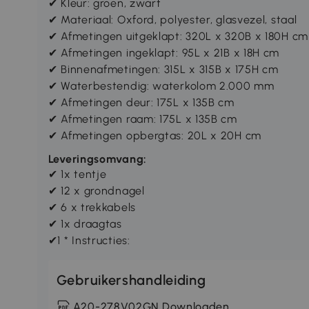
✔ Kleur: groen, zwart
✔ Materiaal: Oxford, polyester, glasvezel, staal
✔ Afmetingen uitgeklapt: 320L x 320B x 180H cm
✔ Afmetingen ingeklapt: 95L x 21B x 18H cm
✔ Binnenafmetingen: 315L x 315B x 175H cm
✔ Waterbestendig: waterkolom 2.000 mm
✔ Afmetingen deur: 175L x 135B cm
✔ Afmetingen raam: 175L x 135B cm
✔ Afmetingen opbergtas: 20L x 20H cm
Leveringsomvang:
✔ 1x tentje
✔ 12 x grondnagel
✔ 6 x trekkabels
✔ 1x draagtas
✔1 * Instructies:
Gebruikershandleiding
A20-278V02GN Downloaden