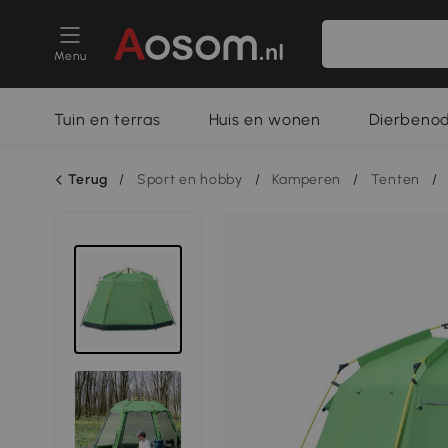
Menu
Tuin en terras
Huis en wonen
Dierbeno
Terug
/
Sport en hobby
/
Kamperen
/
Tenten
/