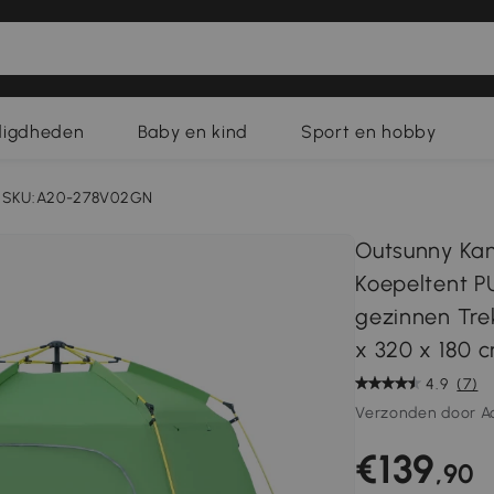
digdheden
Baby en kind
Sport en hobby
SKU:A20-278V02GN
Outsunny Kam
Koepeltent P
gezinnen Tre
x 320 x 180 
4.9
(7)
Verzonden door A
€139
,90