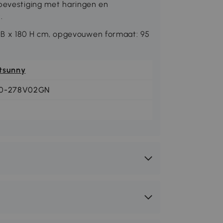
 bevestiging met haringen en
.
 x 180 H cm, opgevouwen formaat: 95
tsunny
0-278V02GN