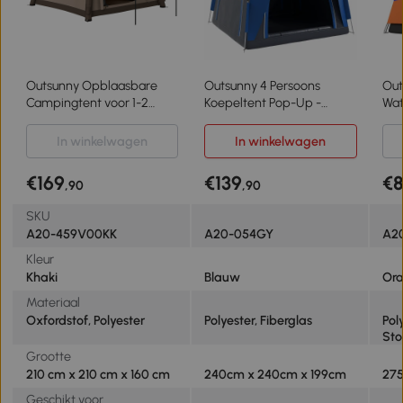
Outsunny Opblaasbare
Outsunny 4 Persoons
Out
Campingtent voor 1-2
Koepeltent Pop-Up -
Wat
Personen Outdoor Familie
Waterdicht, UV 50+
Dub
Tent met Haak,
Bescherming, voor 4
Ten
In winkelwagen
In winkelwagen
Luchtpomp, Vensters en
Personen
Sne
Deuren voor 4 Seizoenen
€169
€139
€
,90
,90
SKU
A20-459V00KK
A20-054GY
A2
Kleur
Khaki
Blauw
Or
Materiaal
Oxfordstof, Polyester
Polyester, Fiberglas
Pol
Sto
Grootte
210 cm x 210 cm x 160 cm
240cm x 240cm x 199cm
275
Geschikt voor