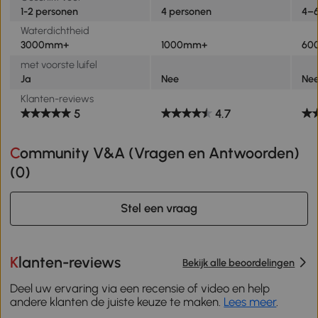
1-2 personen
4 personen
4–6
Waterdichtheid
3000mm+
1000mm+
60
met voorste luifel
Ja
Nee
Ne
Klanten-reviews
5
4.7
Community V&A (Vragen en Antwoorden)
(
0
)
Stel een vraag
Klanten-reviews
Bekijk alle beoordelingen
Deel uw ervaring via een recensie of video en help
andere klanten de juiste keuze te maken.
Lees meer
.