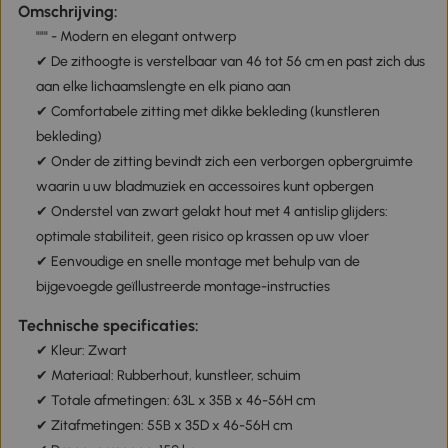
Omschrijving:
""" - Modern en elegant ontwerp
✔ De zithoogte is verstelbaar van 46 tot 56 cm en past zich dus
aan elke lichaamslengte en elk piano aan
✔ Comfortabele zitting met dikke bekleding (kunstleren
bekleding)
✔ Onder de zitting bevindt zich een verborgen opbergruimte
waarin u uw bladmuziek en accessoires kunt opbergen
✔ Onderstel van zwart gelakt hout met 4 antislip glijders:
optimale stabiliteit, geen risico op krassen op uw vloer
✔ Eenvoudige en snelle montage met behulp van de
bijgevoegde geïllustreerde montage-instructies
Technische specificaties:
✔ Kleur: Zwart
✔ Materiaal: Rubberhout, kunstleer, schuim
✔ Totale afmetingen: 63L x 35B x 46-56H cm
✔ Zitafmetingen: 55B x 35D x 46-56H cm