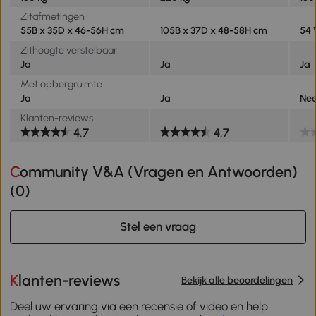
Zitafmetingen
55B x 35D x 46-56H cm
105B x 37D x 48-58H cm
54 
Zithoogte verstelbaar
Ja
Ja
Ja
Met opbergruimte
Ja
Ja
Ne
Klanten-reviews
4.7
4.7
Community V&A (Vragen en Antwoorden)
(
0
)
Stel een vraag
Klanten-reviews
Bekijk alle beoordelingen
Deel uw ervaring via een recensie of video en help