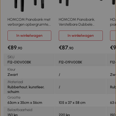
HOMCOM Pianobank met
HOMCOM Pianobank,
HO
verborgen opbergruimte,
Verstelbare Dubbele
pia
zithocker, in hoogte
Zitplaats, Opbergruimte,
ver
verstelbaar, kunstleer,
Kunstleer, Zwart
hoo
In winkelwagen
In winkelwagen
zwart
lee
x 3
€89
€87
€
,90
,90
SKU
F12-010V00BK
F12-019V00BK
F1
Kleur
Zwart
/
Zw
Materiaal
Rubberhout, kunstleer,
/
Rub
schuim
Grootte
63cm x 35cm x 56cm
105 x 37 x 58 cm
63 
Belastbaarheid
150 kg
220 kg
150