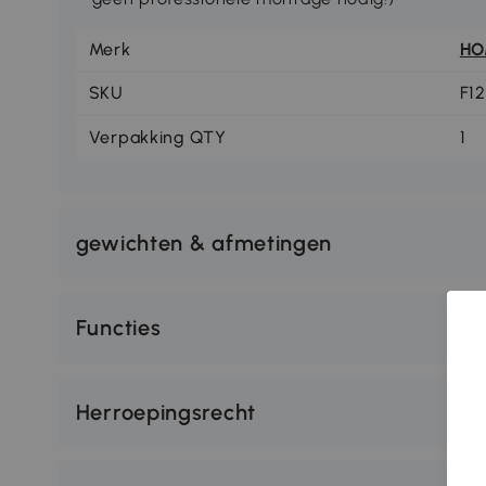
Merk
H
SKU
F1
Verpakking QTY
1
gewichten & afmetingen
Functies
Herroepingsrecht