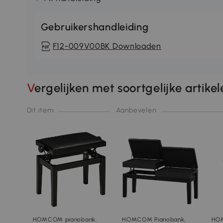
Gebruikershandleiding
F12-009V00BK Downloaden
Vergelijken met soortgelijke artike
Dit item
Aanbevelen
HOMCOM pianobank,
HOMCOM Pianobank,
HOM