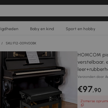
digdheden
Baby en kind
Sport en hobby
/
SKU:F12-009V00BK
HOMCOM pian
verstelbaar, 
leer+rubberh
Verzonden door A
€97
,90
Zomerse opruimi