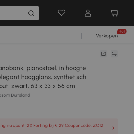
Hot
Verkopen
obank, pianostoel, in hoogte
elegant hoogglans, synthetisch
out, zwart, 63 x 33 x 56 cm
osom Duitsland
ng nu open! 12% korting bij €129 Couponcode: ZO12