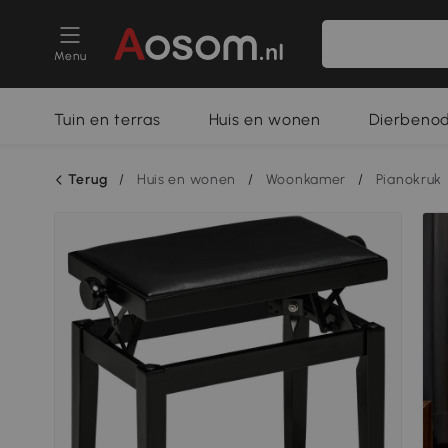
Menu
Tuin en terras
Huis en wonen
Dierbeno
Terug
/
Huis en wonen
/
Woonkamer
/
Pianokruk