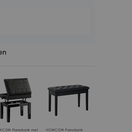
len
HOMCOM Pianokru
Opbergruimte, Kun
Bekleed, Gestikte 
Rubberhouten Pote
In winkelwage
Zwart
€59
,90
F12-018V00BK
COM Pianobank met
HOMCOM Pianobank