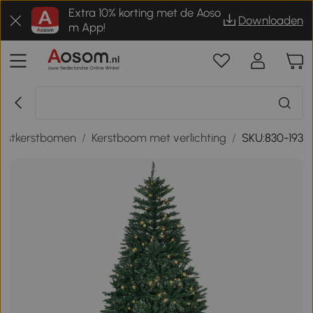
Extra 10% korting met de Aoso
Downloaden
m App!
nstkerstbomen
/
Kerstboom met verlichting
/
SKU:830-193