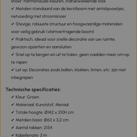
snoer: harmonieuze kleuren, indrukwekkende look
✔ Metalen standaard van de kerstboom met antislipvoetjes,
netvoeding met stroomsnoer
✔ Stevige, robuuste structuur en hoogwaardige materialen
voor veilig gebruik (vlamvertragende boom)
✔ Praktisch, ideaal voor snelle decoratie van uw ruimte,
gewoon opzetten en aansluiten
✔ Snel op te bergen en uit te halen, geen naalden meer om op
te rapen
✔ Let op: Decoraties zoals ballen, klokken, linten, etc. zijn niet
inbegrepen
Technische specificaties:
✔ Kleur: Groen
✔ Materiaal: Kunststof, Metaal
✔ Totale hoogte: Ø142 x 210H cm
✔ Metalen basis: Ø60 x 3,2 cm
✔ Aantal takken: 2154
✔ Kabellengte: 3 m