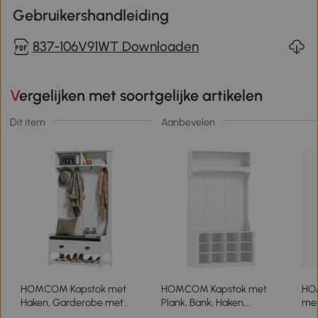
Gebruikershandleiding
837-106V91WT Downloaden
Vergelijken met soortgelijke artikelen
Dit item
Aanbevelen
HOMCOM Kapstok met
HOMCOM Kapstok met
HOM
Haken, Garderobe met
Plank, Bank, Haken,
me
Schoenenbank, voor
Schoencompartimenten,
Sch