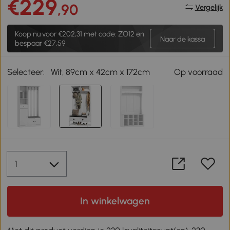
€229
,90
Vergelijk
Koop nu voor
€202,31
met code: ZO12 en
Naar de kassa
bespaar €27,59
Selecteer:
Wit, 89cm x 42cm x 172cm
Op voorraad
In winkelwagen