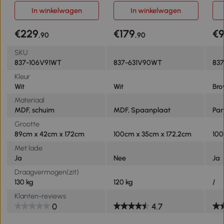
Entree, Hal, Metaal, MDF,
Spanplaten, MDF, Wit
Ont
In winkelwagen
In winkelwagen
Wit+Grijs
Sto
Bru
€229
€179
€
,90
,90
SKU
837-106V91WT
837-631V90WT
83
Kleur
Wit
Wit
Bro
Materiaal
MDF, schuim
MDF, Spaanplaat
Par
Grootte
89cm x 42cm x 172cm
100cm x 35cm x 172,2cm
100
Met lade
Ja
Nee
Ja
Draagvermogen(zit)
130 kg
120 kg
/
Klanten-reviews
0
4.7