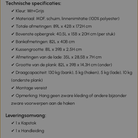
Technische specificaties:
✔ Kleur: Wit+Grijs
✔ Materiaal: MDF, schuim, linnenimitatie (100% polyester)
✔ Totale afmetingen: 89L x 42B x 172H cm
✔ Bovenste opbergrek: 40,5L x 15B x 20H cm (per stuk)
✔ Bankafmetingen: 82L x 40B cm
✔ Kussengrootte: 81L x 39B x 2,5H cm
✔ Afmetingen van de lade: 35L x 28,5B x 7H cm
✔ Grootte van de plank: 82L x 39B x 14,3H cm (onder)
✔ Draagcapaciteit: 130 kg (bank), 5 kg (haken), 5 kg (lade), 10 kg
(onderste plank)
✔ Montage vereist
✔ Opmerking: Hang geen zware kleding of andere bijzonder
zware voorwerpen aan de haken
Leveringsomvang:
✔ 1 x Kapstok
✔ 1 x Handleiding