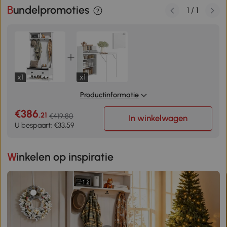
Bundelpromoties
1
/
1
x1
x1
Productinformatie
€386
,21
€419,80
In winkelwagen
U bespaart: €33,59
Winkelen op inspiratie