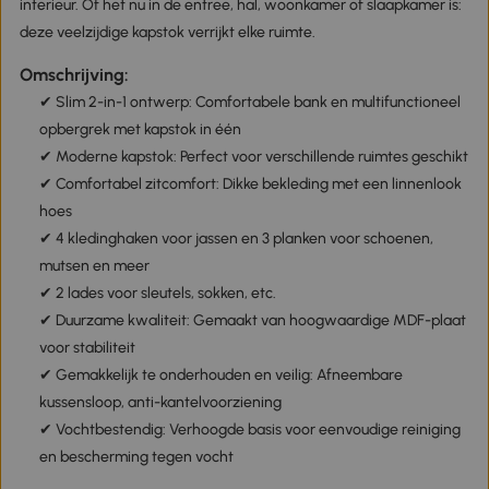
interieur. Of het nu in de entree, hal, woonkamer of slaapkamer is:
deze veelzijdige kapstok verrijkt elke ruimte.
Omschrijving:
✔ Slim 2-in-1 ontwerp: Comfortabele bank en multifunctioneel
opbergrek met kapstok in één
✔ Moderne kapstok: Perfect voor verschillende ruimtes geschikt
✔ Comfortabel zitcomfort: Dikke bekleding met een linnenlook
hoes
✔ 4 kledinghaken voor jassen en 3 planken voor schoenen,
mutsen en meer
✔ 2 lades voor sleutels, sokken, etc.
✔ Duurzame kwaliteit: Gemaakt van hoogwaardige MDF-plaat
voor stabiliteit
✔ Gemakkelijk te onderhouden en veilig: Afneembare
kussensloop, anti-kantelvoorziening
✔ Vochtbestendig: Verhoogde basis voor eenvoudige reiniging
en bescherming tegen vocht