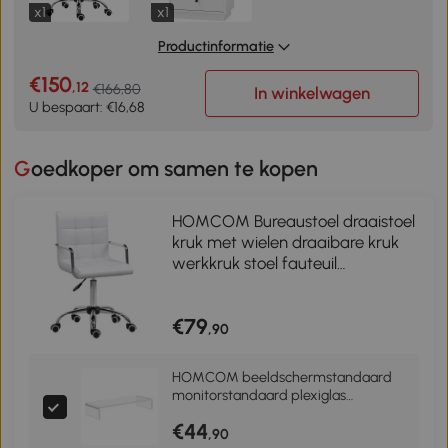
x1
x1
Productinformatie
€150
,12
€166,80
In winkelwagen
U bespaart: €16,68
Goedkoper om samen te kopen
HOMCOM Bureaustoel draaistoel
kruk met wielen draaibare kruk
werkkruk stoel fauteuil
directiestoel
€79
,90
HOMCOM beeldschermstandaard
monitorstandaard plexiglas
standaard voor TFT-/LCD-
€44
monitoren
,90