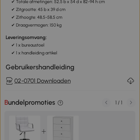
✔ Totale afmetingen: 52,5 b x 54 d x 82-94 h cm
✔ Zitgrootte: 45 b x 39 d cm
✔ Zithoogte: 48,5-58,5 cm
✔ Draagvermogen: 150 kg
Leveringsomvang:
✔ 1 x bureaustoel
✔ 1 x handleiding artikel
Gebruikershandleiding
02-0701 Downloaden
Bundelpromoties
1
/
1