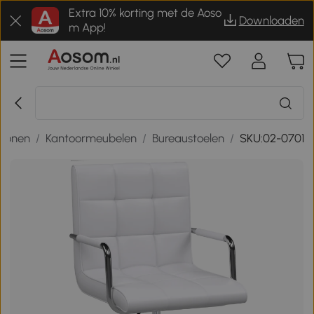
Extra 10% korting met de Aoso
Downloaden
m App!
 wonen
/
Kantoormeubelen
/
Bureaustoelen
/
SKU:02-0701