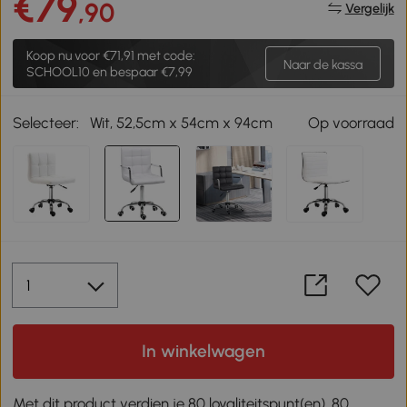
€79
,90
Vergelijk
Koop nu voor
€71,91
met code:
Naar de kassa
SCHOOL10 en bespaar €7,99
Selecteer:
Wit, 52,5cm x 54cm x 94cm
Op voorraad
In winkelwagen
Met dit product verdien je 80 loyaliteitspunt(en). 80