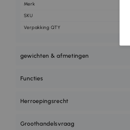
Merk
Vi
SKU
92
Verpakking QTY
1
gewichten & afmetingen
Functies
Herroepingsrecht
Groothandelsvraag