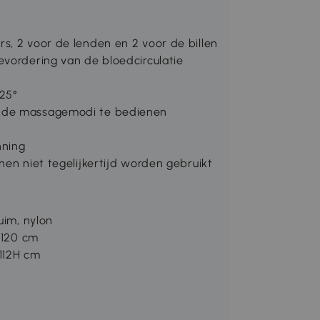
s, 2 voor de lenden en 2 voor de billen
evordering van de bloedcirculatie
125°
m de massagemodi te bedienen
nning
nen niet tegelijkertijd worden gebruikt
uim, nylon
-120 cm
-112H cm