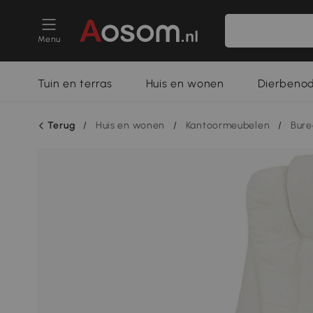
Menu
Tuin en terras
Huis en wonen
Dierbeno
Terug
/
Huis en wonen
/
Kantoormeubelen
/
Bure