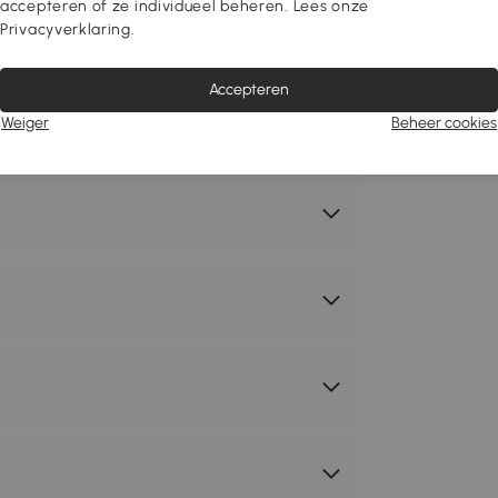
accepteren of ze individueel beheren. Lees onze
nsetto
Privacyverklaring.
1-171V97CW
Accepteren
Weiger
Beheer cookies