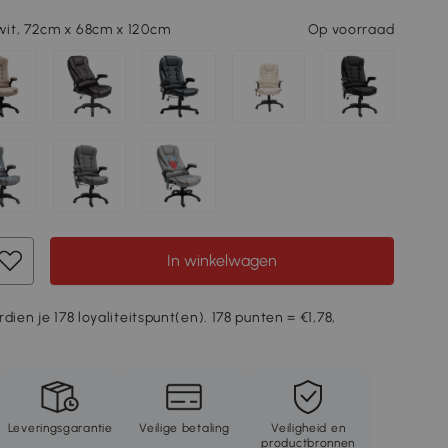
it, 72cm x 68cm x 120cm
Op voorraad
In winkelwagen
dien je 178 loyaliteitspunt(en). 178 punten = €1,78,
Leveringsgarantie
Veilige betaling
Veiligheid en
productbronnen