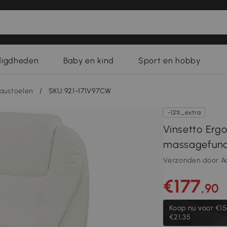
digdheden
Baby en kind
Sport en hobby
austoelen
/
SKU:921-171V97CW
-12%_extra
Vinsetto Erg
massagefunct
Verzonden door A
€177
,90
Koop nu voor
€15
€21,35