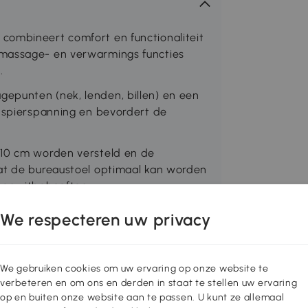
combineert comfort en functionaliteit
 massage- en verwarmings functies
.
epunten (nek, lenden, billen) en een
l spierspanning en bevordert de
 10 cm worden versteld en de
dat de bureaustoel optimaal kan worden
 en zitbehoeften.
ing en de lichtlopende wielset van de
We respecteren uw privacy
lexibiliteit.
tingen in zitpositie: 68L x 72B x 110-
zittinggrootte: 52L x 50B x 45-55H cm,
We gebruiken cookies om uw ervaring op onze website te
verbeteren en om ons en derden in staat te stellen uw ervaring
op en buiten onze website aan te passen. U kunt ze allemaal