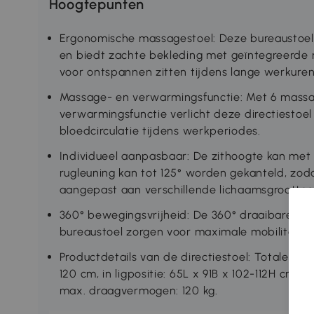
Hoogtepunten
Ergonomische massagestoel: Deze bureaustoel 
en biedt zachte bekleding met geïntegreerde
voor ontspannen zitten tijdens lange werkuren
Massage- en verwarmingsfunctie: Met 6 massag
verwarmingsfunctie verlicht deze directiestoe
bloedcirculatie tijdens werkperiodes.
Individueel aanpasbaar: De zithoogte kan met
rugleuning kan tot 125° worden gekanteld, zo
aangepast aan verschillende lichaamsgroottes
360° bewegingsvrijheid: De 360° draaibare zitt
bureaustoel zorgen voor maximale mobiliteit en f
Productdetails van de directiestoel: Totale afme
120 cm, in ligpositie: 65L x 91B x 102-112H cm, 
max. draagvermogen: 120 kg.