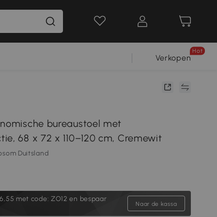
Hot
Verkopen
onomische bureaustoel met
ie, 68 x 72 x 110–120 cm, Cremewit
osom Duitsland
6,55
met code: ZO12 en bespaar
Naar de kassa