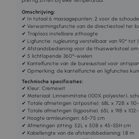
prettig zitten bij elke temperatuur.
Omschrijving:
✔ In totaal 6 massagepunten: 2 voor de schouder
✔ Verwarmingsfunctie van de directiestoel ter b
✔ Traploos instelbare zithoogte
✔ Ligfunctie: rugleuning verstelbaar van 90° tot 
✔ Afstandsbediening voor de thuiswerkstoel o
✔ 5 lichtlopende 360°-wielen
✔ Kantelfunctie van de bureaustoel voor ontspa
✔ Opmerking: de kantelfunctie en ligfuncties kun
Technische specificaties:
✔ Kleur: Cremewit
✔ Materiaal: Linnenimitatie (100% polyester), sch
✔ Totale afmetingen (zitpositie): 68L x 72B x 110
✔ Totale afmetingen (ligpositie): 65L x 91B x 102
✔ Hoogte armleuningen: 65-75 cm
✔ Afmetingen zitting: 52L x 50B x 45-55H cm
✔ Kabellengte van de afstandsbediening: 1,8 m