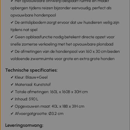
✔ Het opvouwbare ontwerp bespaart ruimte en maakt
opbergen tijdens reizen bijzonder eenvoudig, perfect als
opvouwbare hondenpool
✔ De antislipbodem zorgt ervoor dat uw huisdieren veilig zijn
tijdens nat spel
✔ Geen opblaasfunctie nodig betekent directe opzet voor
snelle zomerse verkoeling met het opvouwbare plonsbad
✔ De afmetingen van de hondenpool van 160 x 30 cm bieden
voldoende zwemruimte voor grote en extra grote honden
Technische specificaties:
✔ Kleur: Blauw+Geel
✔ Materiaal: Kunststof
✔ Totale afmetingen: 160L x 160B x 30H cm
✔ Inhoud: 590 L
✔ Opgevouwen maat: 40L x 18B x 31H cm
✔ Afvoergatgrootte: Ø3,2 cm
Leveringsomvang: