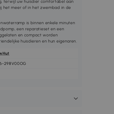
g, terwijl uw huisdier comfortabel aan
ij het meer of in het zwembad in de
nwaterramp is binnen enkele minuten
ndpomp, een reparatieset en een
eeggelaten en compact worden
endelijke huisdieren en hun eigenaren.
wHut
6-298V00OG