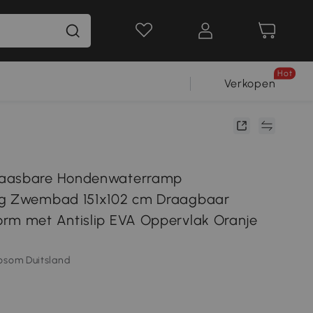
Hot
Verkopen
aasbare Hondenwaterramp
ng Zwembad 151x102 cm Draagbaar
rm met Antislip EVA Oppervlak Oranje
osom Duitsland