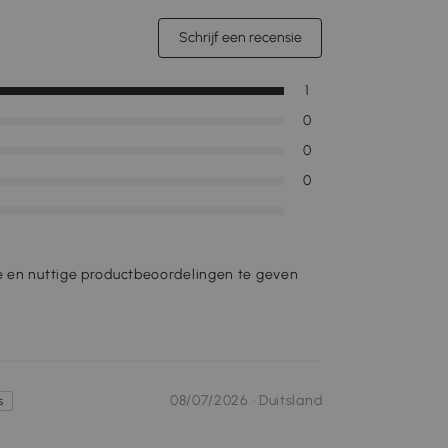
Schrijf een recensie
1
0
0
0
e en nuttige productbeoordelingen te geven
08/07/2026 ·
Duitsland
s