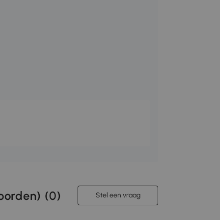
orden) (
0
)
Stel een vraag