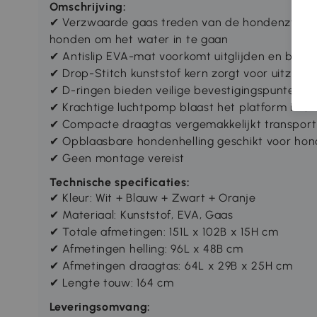
Omschrijving:
✔ Verzwaarde gaas treden van de hondenzwemb
honden om het water in te gaan
✔ Antislip EVA-mat voorkomt uitglijden en besc
✔ Drop-Stitch kunststof kern zorgt voor uitzonde
✔ D-ringen bieden veilige bevestigingspunten v
✔ Krachtige luchtpomp blaast het platform in en
✔ Compacte draagtas vergemakkelijkt transport
✔ Opblaasbare hondenhelling geschikt voor hon
✔ Geen montage vereist
Technische specificaties:
✔ Kleur: Wit + Blauw + Zwart + Oranje
✔ Materiaal: Kunststof, EVA, Gaas
✔ Totale afmetingen: 151L x 102B x 15H cm
✔ Afmetingen helling: 96L x 48B cm
✔ Afmetingen draagtas: 64L x 29B x 25H cm
✔ Lengte touw: 164 cm
Leveringsomvang: