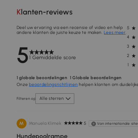
Klanten-reviews
Deel uw ervaring via een recensie of video en help
5
andere klanten de juiste keuze te maken.
Lees meer
.
4
5
3
2
1 Gemiddelde score
1
1
globale beoordelingen
1
Globale beoordelingen
Onze
beoordelingsrichtlijnen
helpen klanten om duidelijk
Alle sterren
Filteren op
M
Manuela Klimek
5
Van internationale site
Hundepoolrampe