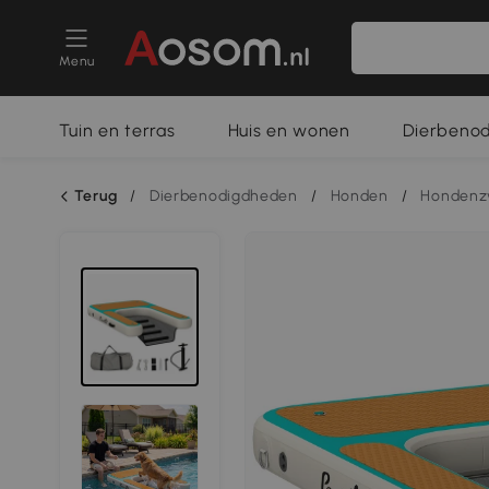
Menu
Tuin en terras
Huis en wonen
Dierbeno
Terug
/
Dierbenodigdheden
/
Honden
/
Honden