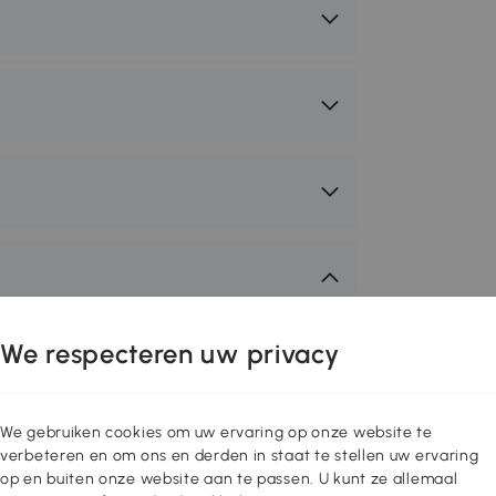
 zwemmen op de boot of uit het
We respecteren uw privacy
 belast de gewrichten van uw hond,
re hondenwaterramp van PawHut maakt
dt een stabiele netladder onder water
We gebruiken cookies om uw ervaring op onze website te
eilig uitstappen en kunt u ontspannen
verbeteren en om ons en derden in staat te stellen uw ervaring
op en buiten onze website aan te passen. U kunt ze allemaal