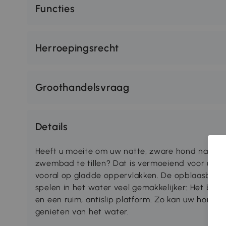
Functies
Herroepingsrecht
Groothandelsvraag
Details
Heeft u moeite om uw natte, zware hond na het
zwembad te tillen? Dat is vermoeiend voor u en
vooral op gladde oppervlakken. De opblaasba
spelen in het water veel gemakkelijker: Het bie
en een ruim, antislip platform. Zo kan uw hond v
genieten van het water.