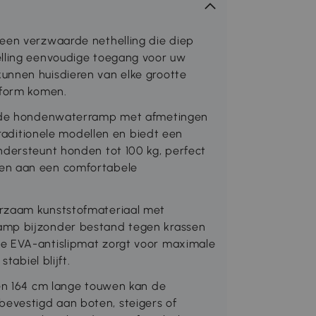
 een verzwaarde nethelling die diep
elling eenvoudige toegang voor uw
unnen huisdieren van elke grootte
tform komen.
an de hondenwaterramp met afmetingen
 traditionele modellen en biedt een
ndersteunt honden tot 100 kg, perfect
ben aan een comfortabele
urzaam kunststofmateriaal met
amp bijzonder bestand tegen krassen
te EVA-antislipmat zorgt voor maximale
tabiel blijft.
 en 164 cm lange touwen kan de
evestigd aan boten, steigers of