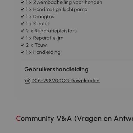
✔ 1 x Zwembadhelling voor honden
✔ 1 x Handmatige luchtpomp
✔ 1 x Draagtas
✔ 1 x Sleutel
✔ 2 x Reparatiepleisters
✔ 1 x Reparatielijm
✔ 2 x Touw
✔ 1 x Handleiding
Gebruikershandleiding
D06-298V00OG Downloaden
Community V&A (Vragen en Antwo