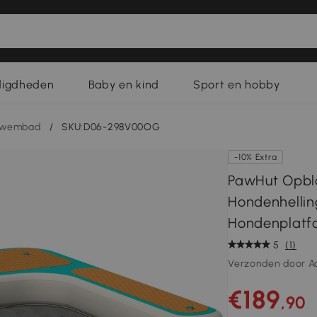
digdheden
Baby en kind
Sport en hobby
zwembad
/
SKU:D06-298V00OG
-10% Extra
PawHut Opbl
Hondenhelli
Hondenplatfo
5
(1)
Verzonden door A
€189
,90