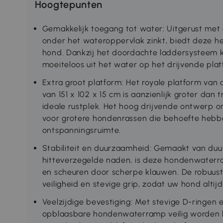
Hoogtepunten
Gemakkelijk toegang tot water: Uitgerust met
onder het wateroppervlak zinkt, biedt deze h
hond. Dankzij het doordachte laddersysteem k
moeiteloos uit het water op het drijvende pla
Extra groot platform: Het royale platform v
van 151 x 102 x 15 cm is aanzienlijk groter dan
ideale rustplek. Het hoog drijvende ontwerp o
voor grotere hondenrassen die behoefte heb
ontspanningsruimte.
Stabiliteit en duurzaamheid: Gemaakt van du
hitteverzegelde naden, is deze hondenwaterr
en scheuren door scherpe klauwen. De robuus
veiligheid en stevige grip, zodat uw hond altijd s
Veelzijdige bevestiging: Met stevige D-ringen
opblaasbare hondenwaterramp veilig worden b