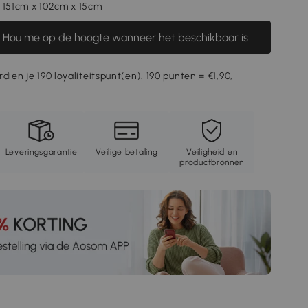
 151cm x 102cm x 15cm
Hou me op de hoogte wanneer het beschikbaar is
dien je 190 loyaliteitspunt(en). 190 punten = €1,90,
Leveringsgarantie
Veilige betaling
Veiligheid en
productbronnen