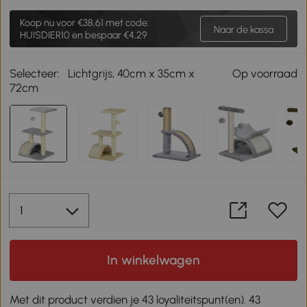
Koop nu voor
€38,61
met code:
Naar de kassa
HUISDIER10 en bespaar €4,29
Selecteer:
Lichtgrijs, 40cm x 35cm x
Op voorraad
72cm
In winkelwagen
Met dit product verdien je 43 loyaliteitspunt(en). 43