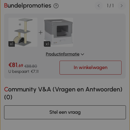
Bundelpromoties
1
/
1
x1
x1
Productinformatie
€81
,69
€88,80
In winkelwagen
U bespaart: €7,11
Community V&A (Vragen en Antwoorden)
(
0
)
Stel een vraag