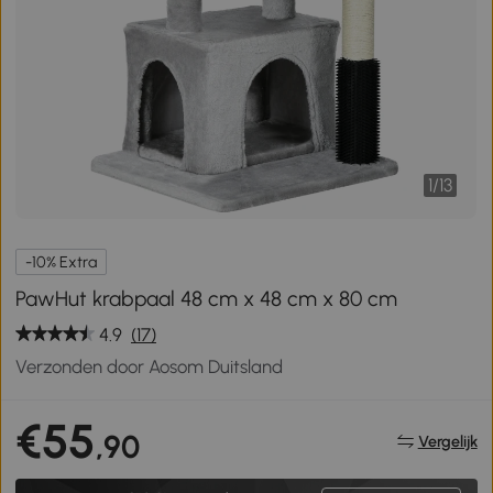
1
/
13
-10% Extra
PawHut krabpaal 48 cm x 48 cm x 80 cm
4.9
(17)
Verzonden door Aosom Duitsland
€55
,90
Vergelijk