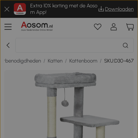
Extra 10% korting met de Aoso
Downloaden
m App!
ierbenodigdheden
/
Katten
/
Kattenboom
/
SKU:D30-467