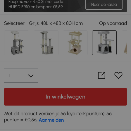
Koop nu voor
€50,31
met code:
Naar de kassa
HUISDIER10 en bespaar €5,59
Selecteer:
Grijs, 48L x 48B x 80H cm
Op voorraad
In winkelwagen
Met dit product verdien je 56 loyaliteitspunt(en). 56
punten = €0,56,
Aanmelden