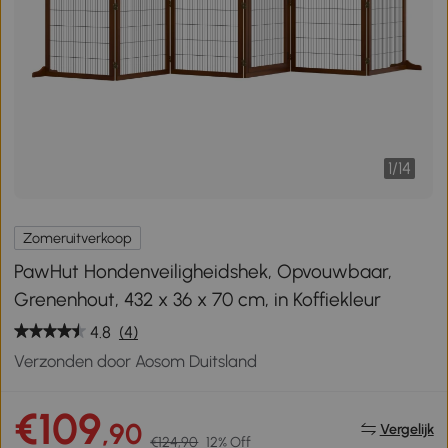
1
/
14
Zomeruitverkoop
PawHut Hondenveiligheidshek, Opvouwbaar,
Grenenhout, 432 x 36 x 70 cm, in Koffiekleur
4.8
(4)
Verzonden door Aosom Duitsland
€109
,90
Vergelijk
€124,90
12% Off