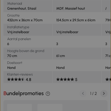
Materiaal
Grenenhout, Staal
MDF, Massief hout
/
Grootte
432cm x 36cm x 70cm
154,5cm x 29,5cm x 61cm
71H
Installatietype
Vrij instelbaar
Vrij instelbaar
Vri
Aantal panelen
6
3
3
Hoogte boven de grond
70 cm
61 cm
71 
Doelsoort
Hond
Hond
Ho
Klanten-reviews
4.8
5
Bundelpromoties
1
/
2