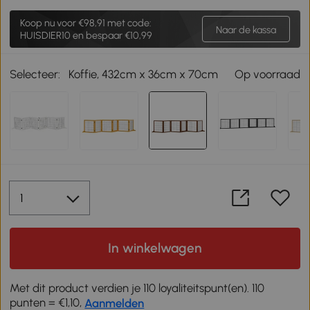
Koop nu voor
€98,91
met code:
Naar de kassa
HUISDIER10 en bespaar €10,99
Selecteer:
Koffie, 432cm x 36cm x 70cm
Op voorraad
In winkelwagen
Met dit product verdien je 110 loyaliteitspunt(en). 110
punten = €1,10,
Aanmelden