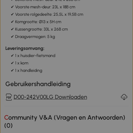
✔ Voorste mesh-deur: 23L x 18B cm
✔ Voorste rolgedeelte: 25,5L x 19,5B cm
✔ Komgrootte: Ø13 x 5H cm
✔ Kussengrootte: 33L x 26B cm
✔ Draagvermogen: 5 kg
Leveringsomvang:
✔ 1 x huisdier-fietsmand
✔ 1 x kom
✔ 1 x handleiding
Gebruikershandleiding
D00-242V00LG Downloaden
Community V&A (Vragen en Antwoorden)
(
0
)