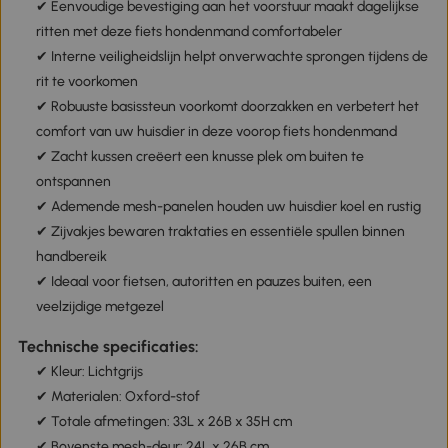
✔ Eenvoudige bevestiging aan het voorstuur maakt dagelijkse
ritten met deze fiets hondenmand comfortabeler
✔ Interne veiligheidslijn helpt onverwachte sprongen tijdens de
rit te voorkomen
✔ Robuuste basissteun voorkomt doorzakken en verbetert het
comfort van uw huisdier in deze voorop fiets hondenmand
✔ Zacht kussen creëert een knusse plek om buiten te
ontspannen
✔ Ademende mesh-panelen houden uw huisdier koel en rustig
✔ Zijvakjes bewaren traktaties en essentiële spullen binnen
handbereik
✔ Ideaal voor fietsen, autoritten en pauzes buiten, een
veelzijdige metgezel
Technische specificaties:
✔ Kleur: Lichtgrijs
✔ Materialen: Oxford-stof
✔ Totale afmetingen: 33L x 26B x 35H cm
✔ Bovenste mesh-deur: 24L x 26B cm