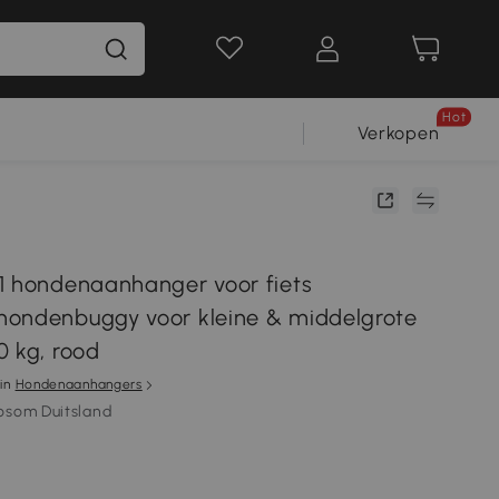
Hot
Verkopen
1 hondenaanhanger voor fiets
ondenbuggy voor kleine & middelgrote
0 kg, rood
in
Hondenaanhangers
osom Duitsland