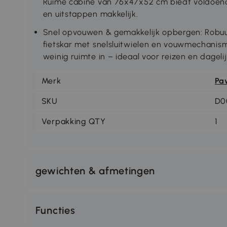
Ruime cabine van 76x47x52 cm biedt voldoende
en uitstappen makkelijk.
Snel opvouwen & gemakkelijk opbergen: Robuu
fietskar met snelsluitwielen en vouwmechanism
weinig ruimte in – ideaal voor reizen en dagelij
Merk
Pa
SKU
D0
Verpakking QTY
1
gewichten & afmetingen
Functies