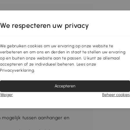
We respecteren uw privacy
We gebruiken cookies om uw ervaring op onze website te
verbeteren en om ons en derden in staat te stellen uw ervaring
op en buiten onze website aan te passen. U kunt ze allemaal
accepteren of ze individueel beheren. Lees onze
Privacyverklaring.
tstapjes? De PawHut 2-in-1 honden-
cht gevulde rubberen wielen en een
Accepteren
 elk oppervlak. Ruime binnenruimte en
entilatie. Veilig, comfortabel en
Weiger
Beheer cookies
 mogelijk tussen aanhanger en