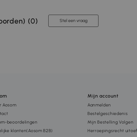
orden) (
0
)
Stel een vraag
som
Mijn account
r Aosom
Aanmelden
tact
Bestelgeschiedenis
om-beoordelingen
Mijn Bestelling Volgen
lijke klanten(Aosom B2B)
Herroepingsrecht uitoe