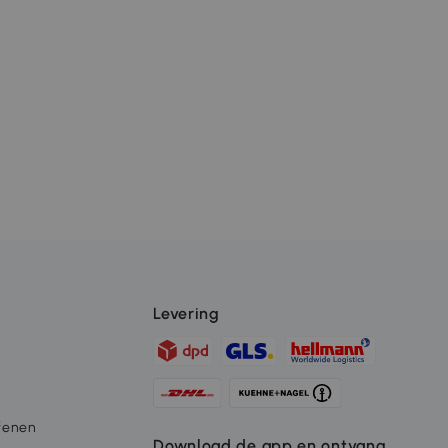
Levering
fenen
Download de app en ontvang