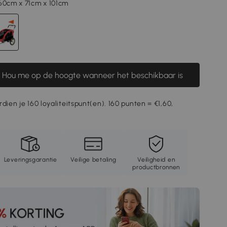
60cm x 71cm x 101cm
Hou me op de hoogte wanneer het beschikbaar is
dien je 160 loyaliteitspunt(en). 160 punten = €1,60,
Leveringsgarantie
Veilige betaling
Veiligheid en
productbronnen