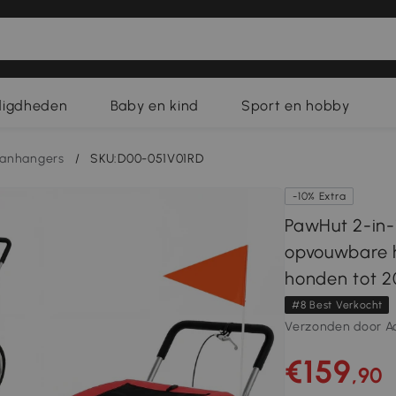
digdheden
Baby en kind
Sport en hobby
anhangers
/
SKU:D00-051V01RD
-10% Extra
PawHut 2-in-
opvouwbare h
honden tot 2
#8 Best Verkocht
Verzonden door A
€159
,90