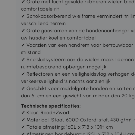
✔ Grote met lucht gevulde rubberen wielen bie
comfortabele rit
✔ Schokabsorberend wielframe vermindert trillin
verschillend terrein
✔ Grote gaasramen van de hondenaanhanger v
uw huisdier koel en comfortabel
✔ Voorzien van een handrem voor betrouwbaar p
stilstand
✔ Snelsluitsysteem aan de wielen maakt demont
ruimtebesparend opbergen mogelijk
✔ Reflectoren en een veiligheidsvlag verhogen 
verkeersveiligheid ’s nachts aanzienlijk
✔ Geschikt voor middelgrote honden en katten 
dan 51 cm en een gewicht van minder dan 20 kg
Technische specificaties:
✔ Kleur: Rood+Zwart
✔ Materiaal: Staal, 600D Oxford-stof, 430 g/m²
✔ Totale afmeting: 160L x 71B x 101H cm
✔ Afmetingen hondebuggy: 125L x 71B x 104H cm