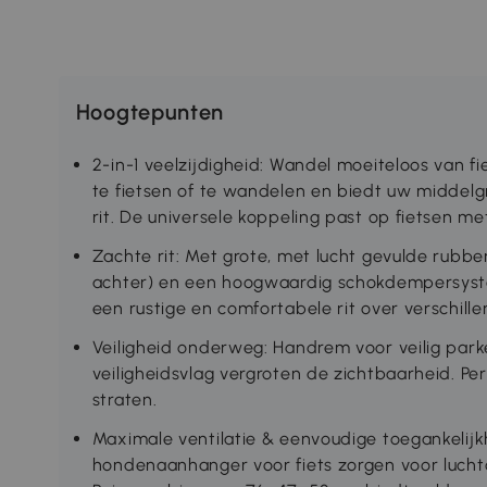
Hoogtepunten
2-in-1 veelzijdigheid: Wandel moeiteloos van 
te fietsen of te wandelen en biedt uw middelg
rit. De universele koppeling past op fietsen m
Zachte rit: Met grote, met lucht gevulde rubbe
achter) en een hoogwaardig schokdempersyst
een rustige en comfortabele rit over verschill
Veiligheid onderweg: Handrem voor veilig parke
veiligheidsvlag vergroten de zichtbaarheid. P
straten.
Maximale ventilatie & eenvoudige toegankelij
hondenaanhanger voor fiets zorgen voor luchtc