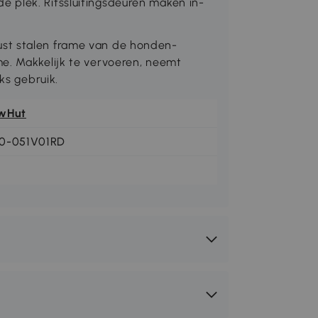
 plek. Ritssluitingsdeuren maken in-
st stalen frame van de honden-
e. Makkelijk te vervoeren, neemt
ks gebruik.
wHut
0-051V01RD