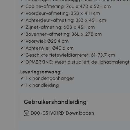
✔ Cabine-afmeting: 76L x 47B x 52H cm
✔ Voordeur-afmeting: 35B x 41H cm
✔ Achterdeur-afmeting: 33B x 45H cm
✔ Zijnet-afmeting: 60B x 45H cm
✔ Bovennet-afmeting: 36L x 27B cm
✔ Voorwiel: Ø25,4 cm
✔ Achterwiel: Ø40,6 cm
✔ Geschikte fietswieldiameter: 61-73,7 cm
✔ OPMERKING: Meet alstublieft de lichaamslengt
Leveringsomvang:
✔ 1 x hondenaanhanger
✔ 1 x handleiding
Gebruikershandleiding
D00-051V01RD Downloaden