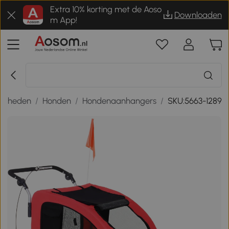
Extra 10% korting met de Aoso
Downloaden
m App!
igdheden
/
Honden
/
Hondenaanhangers
/
SKU:5663-1289