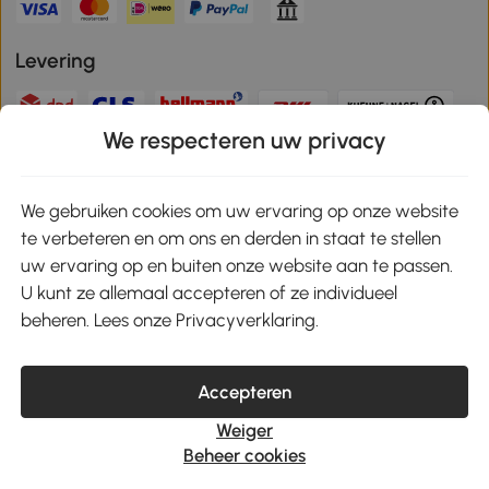
Levering
We respecteren uw privacy
Veilige betaling
We gebruiken cookies om uw ervaring op onze website
te verbeteren en om ons en derden in staat te stellen
Download de app en ontvang 10% korting!
uw ervaring op en buiten onze website aan te passen.
U kunt ze allemaal accepteren of ze individueel
Google Play
beheren. Lees onze Privacyverklaring.
Accepteren
klantenservice@aosom.nl
Weiger
MH Handel GmbH, Wendenstrasse 309, 20537 Hamburg
Beheer cookies
© 2021-2026 Aosom heeft alle rechten voorbehouden.