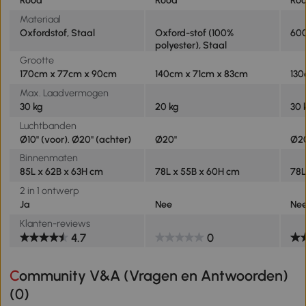
Rood
Rood
Ro
Materiaal
Oxfordstof, Staal
Oxford-stof (100%
600
polyester), Staal
Grootte
170cm x 77cm x 90cm
140cm x 71cm x 83cm
130
Max. Laadvermogen
30 kg
20 kg
30 
Luchtbanden
Ø10" (voor). Ø20" (achter)
Ø20"
Ø2
Binnenmaten
85L x 62B x 63H cm
78L x 55B x 60H cm
78L
2 in 1 ontwerp
Ja
Nee
Ne
Klanten-reviews
4.7
0
Community V&A (Vragen en Antwoorden)
(
0
)