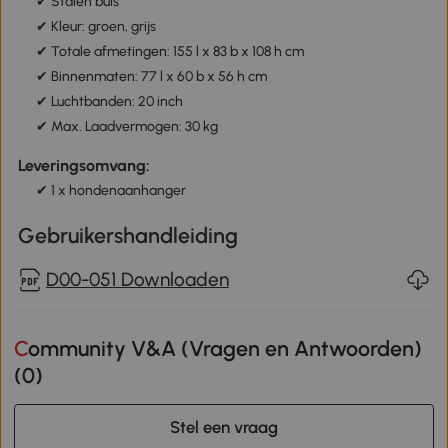
✔
Stalen buis
✔ Kleur: groen, grijs
✔ Totale afmetingen: 155 l x 83 b x 108 h cm
✔ Binnenmaten: 77 l x 60 b x 56 h cm
✔ Luchtbanden: 20 inch
✔ Max. Laadvermogen: 30 kg
Leveringsomvang:
✔ 1 x hondenaanhanger
Gebruikershandleiding
D00-051 Downloaden
Community V&A (Vragen en Antwoorden)
(
0
)
Stel een vraag