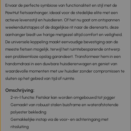
Ervaar de perfecte symbiose van functionaliteit en stijl met de
PawHut fietsaanhanger, ideaal voor de stedelijke elite met een
actieve levensstijl en huisdieren. Of het nu gaat om ontspannen
weekenduitstapjes of de dagelijkse rit naar de dierenarts, deze
aanhanger biedt uw harige metgezel altijd comfort en veiligheid.
De universele koppeling maakt eenvoudige bevestiging aan de
meeste fietsen mogelijk, terwijl het ruimtebesparende ontwerp
een probleemloze opslag garandeert. Transformeer hem in een
handomdraai in een duwbare huisdierenwagen en geniet van
waardevolle momenten met uw huisdier zonder compromissen te
sluiten op het gebied van tijd of ruimte.
Omschrijving:
2-in-1 functie: Fietskar kan worden omgebouwd tot jogger
Gemaakt van robuust stalen buisframe en waterafstotende
polyester bekleding
Gemakkelijke instap via de voor- en achteringang met
ritssluiting