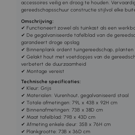
accessoires veilig en droog te houden. Vervaardigd
gereedschapsschuur constructie stijlvol elke buit
Omschrijving:
✔ Functioneert zowel als tuinkast als een werkba
✔ De gegalvaniseerde tafelblad van de gereedsch
garandeert droge opslag
✔ Binnenplank ordent tuingereedschap, planten 
✔ Gelakt hout met voetdopjes van de gereedsch
verbetert de duurzaamheid
✔ Montage vereist
Technische specificaties:
✔ Kleur: Grijs
✔ Materialen: Vurenhout, gegalvaniseerd staal
✔ Totale afmetingen: 79L x 43B x 92H cm
✔ Binnenafmetingen: 73B x 38D cm
✔ Maat tafelblad: 79B x 43D cm
✔ Afmeting enkele deur: 35B x 76H cm
✔ Plankgrootte: 73B x 36D cm