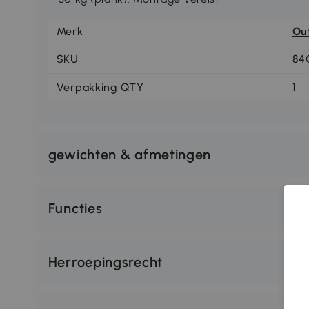
Merk
Ou
SKU
84
Verpakking QTY
1
gewichten & afmetingen
Functies
Herroepingsrecht