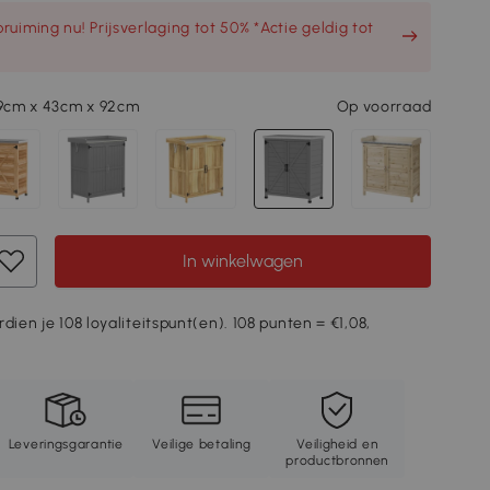
uiming nu! Prijsverlaging tot 50% *Actie geldig tot
79cm x 43cm x 92cm
Op voorraad
In winkelwagen
dien je 108 loyaliteitspunt(en). 108 punten = €1,08,
Leveringsgarantie
Veilige betaling
Veiligheid en
productbronnen