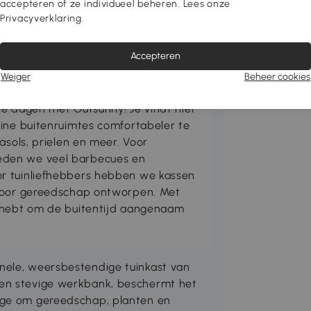
accepteren of ze individueel beheren. Lees onze
Privacyverklaring.
Accepteren
Weiger
Beheer cookies
ie dagen met Outsunny! Je vindt hier
eine buitenruimtes comfortabeler te
asols, prielen en meer. Voor
den we veel barbecues en
r tuinliefhebbers hebben we kassen
 voor gereedschap ontworpen. Met
g hebt om de buitentijd aangenaam
nele, weersbestendige tuinkast van
 en stevige werkbank, beschermt het
age om gereedschap, planten en