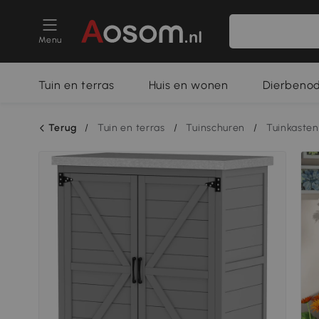
Menu
Tuin en terras
Huis en wonen
Dierbeno
Terug
/
Tuin en terras
/
Tuinschuren
/
Tuinkasten