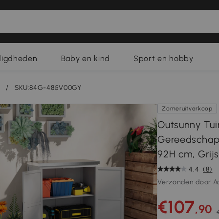
digdheden
Baby en kind
Sport en hobby
/
SKU:84G-485V00GY
Zomeruitverkoop
Outsunny Tui
Gereedschaps
92H cm, Grijs
4.4
(8)
Verzonden door A
€107
,90