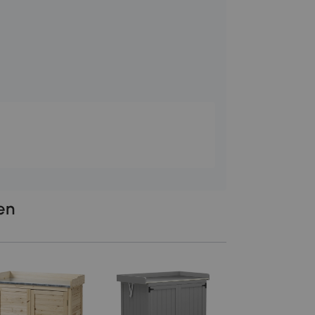
len
Outsunny Houten
Opbergkast met 2
Deuren, Tuinschuu