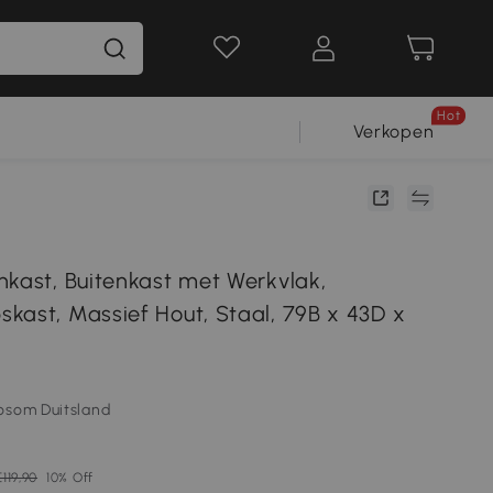
Hot
Verkopen
nkast, Buitenkast met Werkvlak,
kast, Massief Hout, Staal, 79B x 43D x
osom Duitsland
€119,90
10% Off