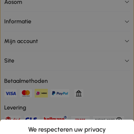
Aosom
Informatie
Mijn account
Site
Betaalmethoden
Levering
We respecteren uw privacy