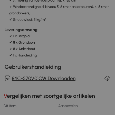
✔ Afmeting van de voetplaat: 18L x 18B cm
✔ Windbestendigheid: Niveau 5-6 (met ankerbouten), 4-5 (met
grondankers)
✔ Sneeuwlast: 5 kg/m²
Leveringsomvang:
✔ 1 x Pergola
✔ 8 x Grondpen
✔ 8 x Ankerbout
✔ 1 x Handleiding
Gebruikershandleiding
84C-570V01CW Downloaden
Vergelijken met soortgelijke artikelen
Dit item
Aanbevelen