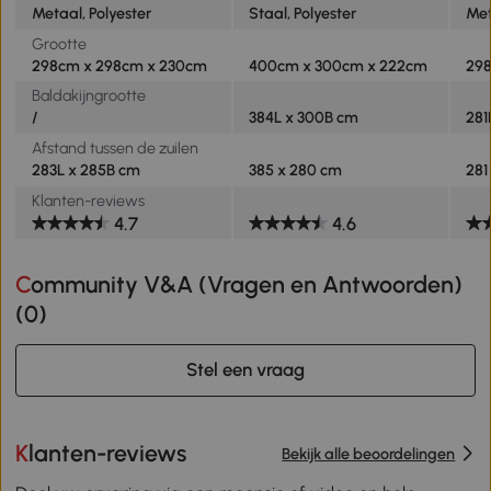
Metaal, Polyester
Staal, Polyester
Met
Grootte
298cm x 298cm x 230cm
400cm x 300cm x 222cm
298
Baldakijngrootte
/
384L x 300B cm
281
Afstand tussen de zuilen
283L x 285B cm
385 x 280 cm
281
Klanten-reviews
4.7
4.6
Community V&A (Vragen en Antwoorden)
(
0
)
Stel een vraag
Klanten-reviews
Bekijk alle beoordelingen