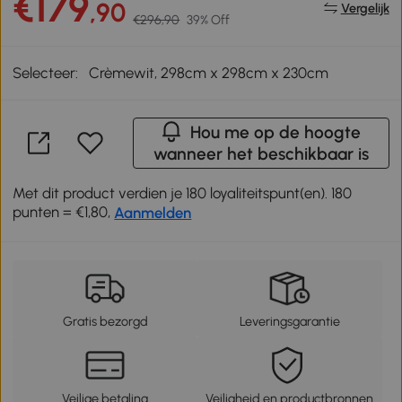
€179
,90
Vergelijk
€296,90
39% Off
Selecteer:
Crèmewit, 298cm x 298cm x 230cm
Hou me op de hoogte
wanneer het beschikbaar is
Met dit product verdien je 180 loyaliteitspunt(en). 180
punten = €1,80,
Aanmelden
Gratis bezorgd
Leveringsgarantie
Veilige betaling
Veiligheid en productbronnen