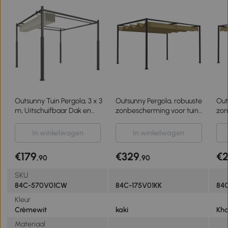
Outsunny Tuin Pergola, 3 x 3
Outsunny Pergola, robuuste
Out
m, Uitschuifbaar Dak en
zonbescherming voor tuin,
zon
Magneetpad, Buiten Luifel,
balkon, terras, van metaal
bal
Tuinpaviljoen, UPF30+,
en kunststof, UV- en
en 
In winkelwagen
In winkelwagen
Metaal, Crèmewit
waterafstotend, Khaki
wat
€179
€329
€
,90
,90
SKU
84C-570V01CW
84C-175V01KK
84
Kleur
Crèmewit
kaki
Kha
Materiaal