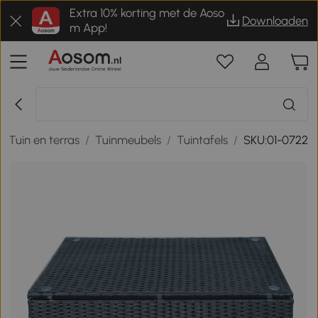
Extra 10% korting met de Aoso
Downloaden
m App!
/
Tuin en terras
/
Tuinmeubels
/
Tuintafels
/
SKU:01-0722