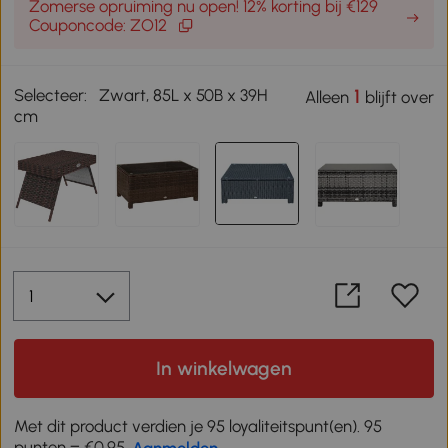
Zomerse opruiming nu open! 12% korting bij €129
Couponcode: ZO12
Selecteer:
Zwart, 85L x 50B x 39H
1
Alleen
blijft over
cm
In winkelwagen
Met dit product verdien je 95 loyaliteitspunt(en). 95
punten = €0,95,
Aanmelden