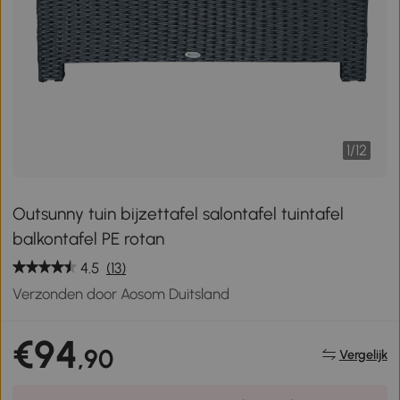
1
/
12
Outsunny tuin bijzettafel salontafel tuintafel
balkontafel PE rotan
4.5
(13)
Verzonden door Aosom Duitsland
€94
,90
Vergelijk