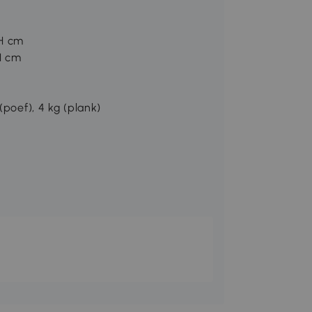
0H cm
H cm
(poef), 4 kg (plank)