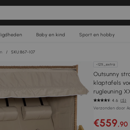
digdheden
Baby en kind
Sport en hobby
en
/
SKU:867-107
-12%_extra
Outsunny str
klaptafels v
rugleuning XX
4.6
(5)
Verzonden door A
€559
,90