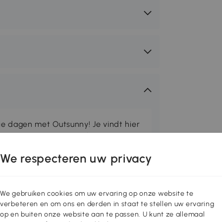
ie dagen met Outsunny! Je vindt hier
eine buitenruimtes comfortabeler te
asols, prielen en meer. Voor
We respecteren uw privacy
den we veel barbecues en
r tuinliefhebbers hebben we kassen
 voor gereedschap ontworpen. Met
We gebruiken cookies om uw ervaring op onze website te
g hebt om de buitentijd aangenaam
verbeteren en om ons en derden in staat te stellen uw ervaring
op en buiten onze website aan te passen. U kunt ze allemaal