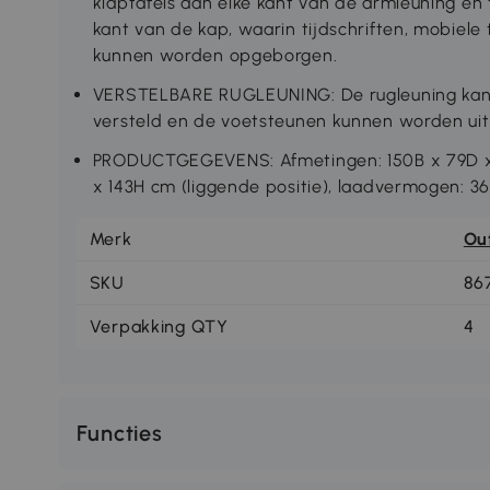
klaptafels aan elke kant van de armleuning e
kant van de kap, waarin tijdschriften, mobiele 
kunnen worden opgeborgen.
VERSTELBARE RUGLEUNING: De rugleuning kan i
versteld en de voetsteunen kunnen worden uit
PRODUCTGEGEVENS: Afmetingen: 150B x 79D x 16
x 143H cm (liggende positie), laadvermogen: 360
Merk
Ou
SKU
86
Verpakking QTY
4
Functies