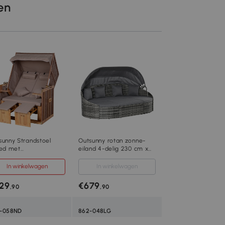
len
sunny Strandstoel
Outsunny rotan zonne-
bed met
eiland 4-delig 230 cm x
chermhoes voor
145 cm x 80 cm
erhouders PE rotan
In winkelwagen
In winkelwagen
ge
29
€679
,90
,90
-058ND
862-048LG