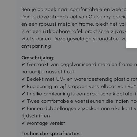
Ben je op zoek naar comfortabele en weerbesten
Dan is deze strandstoel van Outsunny precies wat
en een robuust metalen frame, biedt het voldoe
is er een uitklapbare tafel, praktische zijvakken
voetsteunen. Deze geweldige strandstoel verander
ontspanning!
Omschrijving:
✔ Gemaakt van gegalvaniseerd metalen frame 
natuurlijk massief hout
✔ Bedekt met UV- en waterbestendig plastic r
✔ Rugleuning in vijf stappen verstelbaar van 90° 
✔ In elke armleuning is een praktische klaptafe
✔ Twee comfortabele voetsteunen die indien no
✔ Binnen dubbellaagse zijzakken aan elke kant 
tijdschriften
✔ Montage vereist
Technische specificaties: