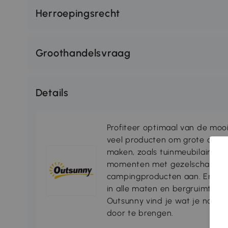
Herroepingsrecht
Groothandelsvraag
Details
Profiteer optimaal van de moo
veel producten om grote of kl
maken, zoals tuinmeubilair, par
momenten met gezelschap bie
campingproducten aan. En voo
in alle maten en bergruimtes
Outsunny vind je wat je nodi
door te brengen.