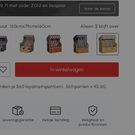
2,71
met code: ZO12 en bespaar
Naar de kassa
3
hout, 150cmx79cmx160cm
Alleen
blijft over
In winkelwagen
rdien je 560 loyaliteitspunt(en). 560 punten = €5,60,
Leveringsgarantie
Veilige betaling
Veiligheid en
productbronnen