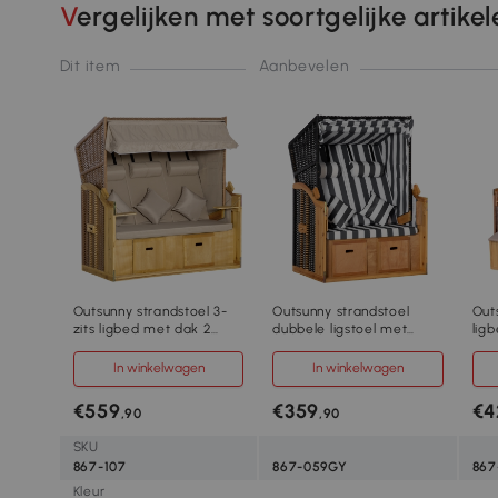
Vergelijken met soortgelijke artike
Dit item
Aanbevelen
Outsunny strandstoel 3-
Outsunny strandstoel
Out
zits ligbed met dak 2
dubbele ligstoel met
lig
klaptafels voetenbank
opklapbare daktafel grijs
bes
chaise longue 5-traps
bek
In winkelwagen
In winkelwagen
rugleuning XXL polyrotan
bei
naturel 150 x 79 x 160 cm
€559
€359
€4
,90
,90
SKU
867-107
867-059GY
867
Kleur