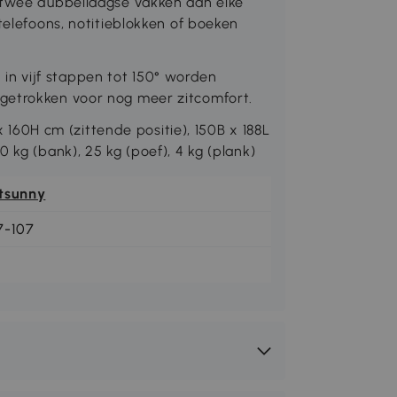
n twee dubbellaagse vakken aan elke
telefoons, notitieblokken of boeken
n vijf stappen tot 150° worden
getrokken voor nog meer zitcomfort.
0H cm (zittende positie), 150B x 188L
 kg (bank), 25 kg (poef), 4 kg (plank)
tsunny
7-107