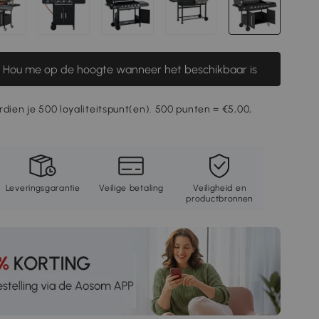
Hou me op de hoogte wanneer het beschikbaar is
rdien je 500 loyaliteitspunt(en). 500 punten = €5,00,
Leveringsgarantie
Veilige betaling
Veiligheid en
productbronnen