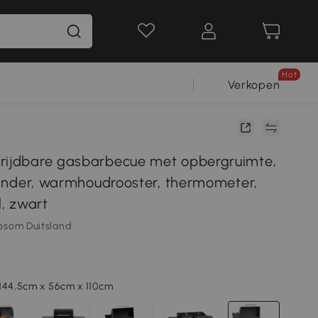
Hot
Verkopen
rijdbare gasbarbecue met opbergruimte,
brander, warmhoudrooster, thermometer,
l, zwart
osom Duitsland
144,5cm x 56cm x 110cm