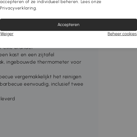
accepteren of ze individueel beheren. Lees onze
eikt u moeiteloos de ideale
Privacyverklaring.
den momenten.
Accepteren
tijdig koken in een pan mogelijk
Weiger
Beheer cookies
ter, geschikt voor 6 tot 12 personen
r elke brander
en kast en een zijtafel
ak, ingebouwde thermometer voor
cue vergemakkelijkt het reinigen
barbecue eenvoudig, inclusief twee
eleverd