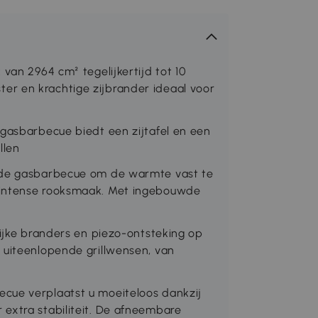
van 2964 cm² tegelijkertijd tot 10
r en krachtige zijbrander ideaal voor
 gasbarbecue biedt een zijtafel en een
llen
n de gasbarbecue om de warmte vast te
 intense rooksmaak. Met ingebouwde
lijke branders en piezo-ontsteking op
 uiteenlopende grillwensen, van
cue verplaatst u moeiteloos dankzij
extra stabiliteit. De afneembare