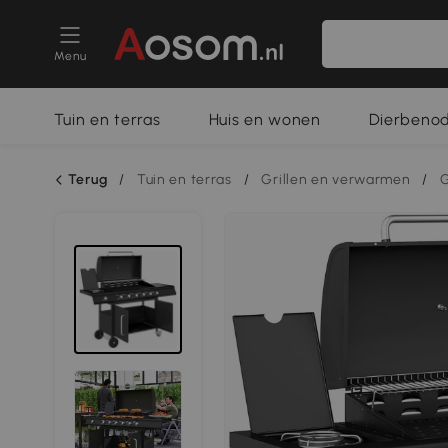
Menu
Tuin en terras
Huis en wonen
Dierbeno
Terug
/
Tuin en terras
/
Grillen en verwarmen
/
G