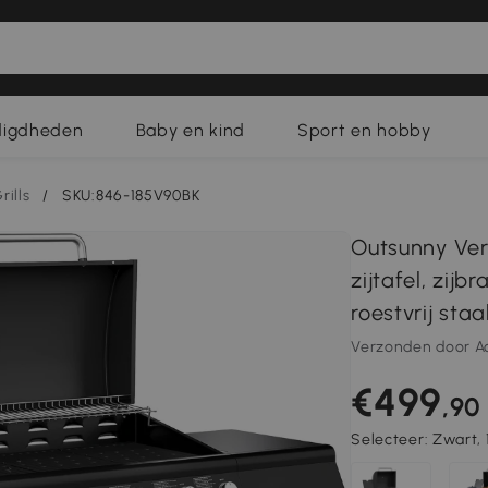
digdheden
Baby en kind
Sport en hobby
rills
/
SKU:846-185V90BK
Outsunny Ver
zijtafel, zij
roestvrij staa
Verzonden door A
€499
,90
Selecteer:
Zwart, 