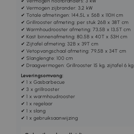
✔ Vermogen hoofbranders: 3 kW
✔ Vermogen zijbrander: 3,2 kW
✔ Totale afmetingen: 144,5L x 56B x 110H cm
✔ Grillrooster afmeting: per stuk 26B x 38T cm
✔ Warmhoudrooster afmeting: 73,5B x 13,5T cm
✔ Kast binnenafmeting: 80,5B x 40T x 53H cm
✔ Zijtafel afmeting: 32B x 39T cm
✔ Vetopvangschaal afmeting: 79,5B x 34T cm
✔ Slanglengte: 100 cm
✔ Draagvermogen: Grillrooster 15 kg, zijtafel 6 kg
Leveringsomvang:
✔ 1 x Gasbarbecue
✔ 3 x grillrooster
✔ 1 x warmhoudrooster
✔ 1 x regelaar
✔ 1 x slang
✔ 1 x gebruiksaanwijzing