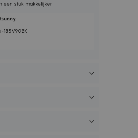
 een stuk makkelijker
tsunny
6-185V90BK