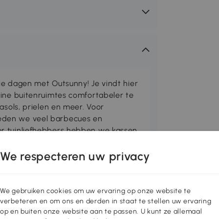
ie dagen met Outsunny! Je vindt hier
eine buitenruimtes comfortabeler te
asols, prielen en meer. Voor
den we veel barbecues en
r tuinliefhebbers hebben we kassen
 voor gereedschap ontworpen. Met
We respecteren uw privacy
g hebt om de buitentijd aangenaam
We gebruiken cookies om uw ervaring op onze website te
akte van 2964 cm² en een
verbeteren en om ons en derden in staat te stellen uw ervaring
dt sauzen en bijgerechten warm terwijl
op en buiten onze website aan te passen. U kunt ze allemaal
stekbare en regelbare branders en een