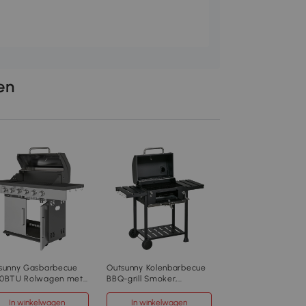
len
Outsunny Gasbarb
9,5 KW Grillwagen
Branders, Zijbrande
57 x 98 cm Zwart
In winkelwage
€219
,90
846-181V90BK
sunny Gasbarbecue
Outsunny Kolenbarbecue
0BTU Rolwagen met
BBQ-grill Smoker,
Zwart
VS Branders,
inclusief thermometer,
rmometer,
flesopener, 120 x 64 x 114
In winkelwagen
In winkelwagen