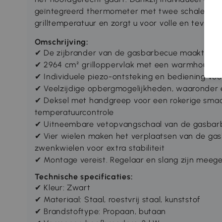
geïntegreerd thermometer met twee schalen ber
grilltemperatuur en zorgt u voor volle en tevre
Omschrijving:
✔ De zijbrander van de gasbarbecue maakt gelijk
✔ 2964 cm² grilloppervlak met een warmhoudroos
✔ Individuele piezo-ontsteking en bediening voo
✔ Veelzijdige opbergmogelijkheden, waaronder e
✔ Deksel met handgreep voor een rokerige sma
temperatuurcontrole
✔ Uitneembare vetopvangschaal van de gasbarbe
✔ Vier wielen maken het verplaatsen van de gas
zwenkwielen voor extra stabiliteit
✔ Montage vereist. Regelaar en slang zijn meeg
Technische specificaties:
✔ Kleur: Zwart
✔ Materiaal: Staal, roestvrij staal, kunststof
✔ Brandstoftype: Propaan, butaan