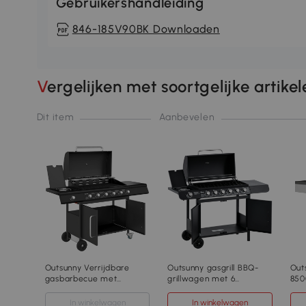
Gebruikershandleiding
846-185V90BK Downloaden
Vergelijken met soortgelijke artike
Dit item
Aanbevelen
Outsunny Verrijdbare
Outsunny gasgrill BBQ-
Out
gasbarbecue met
grillwagen met 6
850
opbergruimte, zijtafel,
branders 1 zijbrander kast
6 R
zijbrander,
multifunctioneel metaal
The
In winkelwagen
In winkelwagen