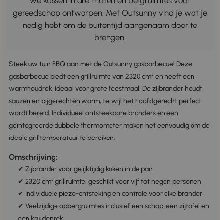
we kassen in alle maten en bergruimtes voor
gereedschap ontworpen. Met Outsunny vind je wat je
nodig hebt om de buitentijd aangenaam door te
brengen.
Steek uw tuin BBQ aan met de Outsunny gasbarbecue! Deze
gasbarbecue biedt een grillruimte van 2320 cm² en heeft een
warmhoudrek, ideaal voor grote feestmaal. De zijbrander houdt
sauzen en bijgerechten warm, terwijl het hoofdgerecht perfect
wordt bereid. Individueel ontsteekbare branders en een
geïntegreerde dubbele thermometer maken het eenvoudig om de
ideale grilltemperatuur te bereiken.
Omschrijving:
✔ Zijbrander voor gelijktijdig koken in de pan
✔ 2320 cm² grillruimte, geschikt voor vijf tot negen personen
✔ Individuele piezo-ontsteking en controle voor elke brander
✔ Veelzijdige opbergruimtes inclusief een schap, een zijtafel en
een kruidenrek