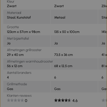
Kleur
Zwart
Zwart
Zil
Materiaal
Staal, Kunststof
Metaal
Sta
Grootte
123cm x 57cm x 98cm
135 x 50 x 100cm
141
Met bijzettafel
Ja
Ja
Ja
Afmetingen grillrooster
29 x 40 cm
73,5 x 36 cm
41 
Afmetingen warmhoudrooster
56 x 12 cm
68 x 12,5 cm
81 
Aantal branders
4
6
6
Grillmethode
Gas
Gas
Ga
Klanten-reviews
0
4.6