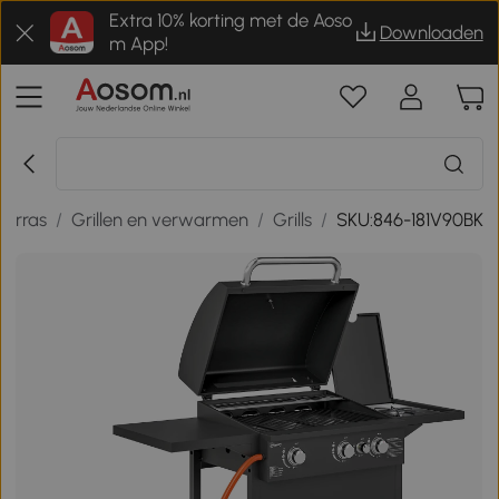
Extra 10% korting met de Aoso
Downloaden
m App!
terras
/
Grillen en verwarmen
/
Grills
/
SKU:846-181V90BK