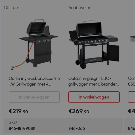
Dit item
Aanbevelen
Outsunny Gasbarbecue 9,5
Outsunny gasgrill BBQ-
Out
KW Grillwagen met 4
grillwagen met 6 branders
850
Branders, Zijbrander 123 x
1 zijbrander kast
RVS
57 x 98 cm Zwart
multifunctioneel metaal
Th
In winkelwagen
In winkelwagen
zwart 135 x 50 x 100 cm
Dru
cm 
€219
€269
€
,90
,90
SKU
846-181V90BK
846-065
84