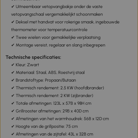
✔ Uitneembaar vetopvangbakje onder de vaste
vetopvangschaal vergemakkelijkt schoonmaken
✔ Deksel met handvat voor rokerige smaak, ingebouwde
thermometer voor temperatuurcontrole
✔ Twee wielen voor gemakkelijke verplaatsing
✔ Montage vereist, regelaar en slang inbegrepen
Technische specificaties:
✔ Kleur: Zwart
✔ Materiaal: Staal, ABS, Roestvrij staal
✔ Brandstoftype: Propaan/Butaan
✔ Thermisch rendement: 2,5 KW (hoofdbrander)
✔ Thermisch rendement: 2 KW (zijbrander)
✔ Totale afmetingen: 123L x 57B x 98H cm
✔ Grillrooster afmetingen: 29B x 40D cm
✔ Afmetingen van het warmhoudrek: 56B x 12D cm
✔ Hoogte van de grillpositie: 75 cm
✔ Afmetingen van de zijtafel: 43L x 32B cm