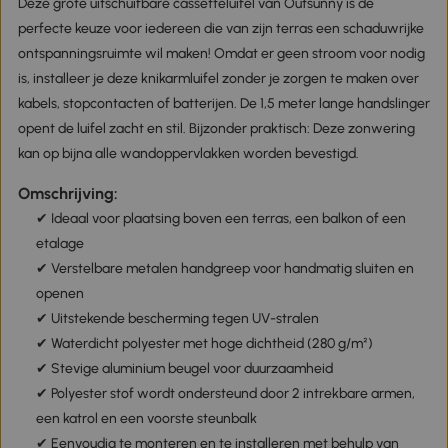
Deze grote uitschuifbare cassetteluifel van Outsunny is de
perfecte keuze voor iedereen die van zijn terras een schaduwrijke
ontspanningsruimte wil maken! Omdat er geen stroom voor nodig
is, installeer je deze knikarmluifel zonder je zorgen te maken over
kabels, stopcontacten of batterijen. De 1,5 meter lange handslinger
opent de luifel zacht en stil. Bijzonder praktisch: Deze zonwering
kan op bijna alle wandoppervlakken worden bevestigd.
Omschrijving:
✔ Ideaal voor plaatsing boven een terras, een balkon of een
etalage
✔ Verstelbare metalen handgreep voor handmatig sluiten en
openen
✔ Uitstekende bescherming tegen UV-stralen
✔ Waterdicht polyester met hoge dichtheid (280 g/m²)
✔ Stevige aluminium beugel voor duurzaamheid
✔ Polyester stof wordt ondersteund door 2 intrekbare armen,
een katrol en een voorste steunbalk
✔ Eenvoudig te monteren en te installeren met behulp van