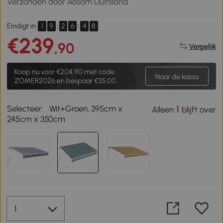
Verzonden door Aosom Duitsland
1
9
:
2
6
:
4
7
Eindigt in
€239
,90
Vergelijk
Koop nu voor
€204,90
met code:
Naar de kassa
ZOMER2026 en bespaar €35,00
Selecteer:
Wit+Groen, 395cm x
1
Alleen
blijft over
245cm x 350cm