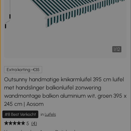
1
/
12
Extra korting -€35
Outsunny handmatige knikarmluifel 395 cm luifel
met handslinger balkonluifel zonwering
wandmontage balkon aluminium wit, groen 395 x
245 cm | Aosom
#8 Best Verkocht
in
Luifels
5
(4)