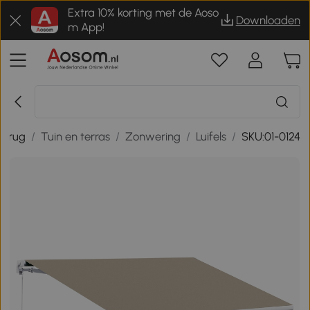
Extra 10% korting met de Aoso
Downloaden
m App!
erug
/
Tuin en terras
/
Zonwering
/
Luifels
/
SKU:01-0124