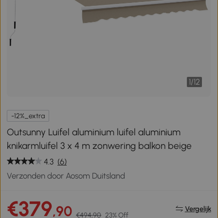
1
/
12
-12%_extra
Outsunny Luifel aluminium luifel aluminium
knikarmluifel 3 x 4 m zonwering balkon beige
4.3
(6)
Verzonden door Aosom Duitsland
€379
,90
Vergelijk
€494,90
23% Off