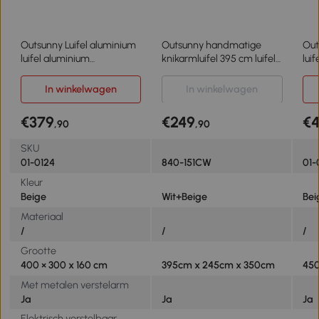
Outsunny Luifel aluminium
Outsunny handmatige
Out
luifel aluminium
knikarmluifel 395 cm luifel
lui
knikarmluifel 3 x 4 m
met handslinger
kni
zonwering balkon beige
balkonluifel zonwering
zon
In winkelwagen
In winkelwagen
wandmontage balkon
aluminium wit + beige 395
€379
€249
€
,90
,90
x 245 cm | Aosom
SKU
01-0124
840-151CW
01-
Kleur
Beige
Wit+Beige
Bei
Materiaal
/
/
/
Grootte
400 × 300 x 160 cm
395cm x 245cm x 350cm
450
Met metalen verstelarm
Ja
Ja
Ja
Elektrisch verstelbaar