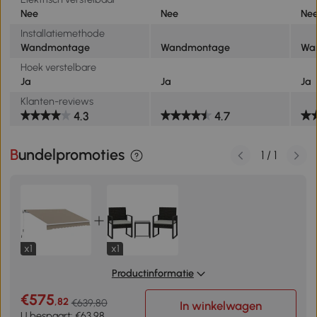
Nee
Nee
Ne
Installatiemethode
Wandmontage
Wandmontage
Wa
Hoek verstelbare
Ja
Ja
Ja
Klanten-reviews
4.3
4.7
Bundelpromoties
1
/
1
x1
x1
Productinformatie
€575
,82
€639,80
In winkelwagen
U bespaart: €63,98