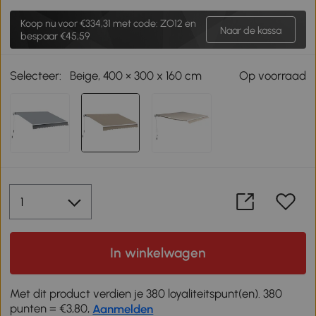
Koop nu voor
€334,31
met code: ZO12 en
Naar de kassa
bespaar €45,59
Selecteer:
Beige, 400 × 300 x 160 cm
Op voorraad
In winkelwagen
Met dit product verdien je 380 loyaliteitspunt(en). 380
punten = €3,80,
Aanmelden