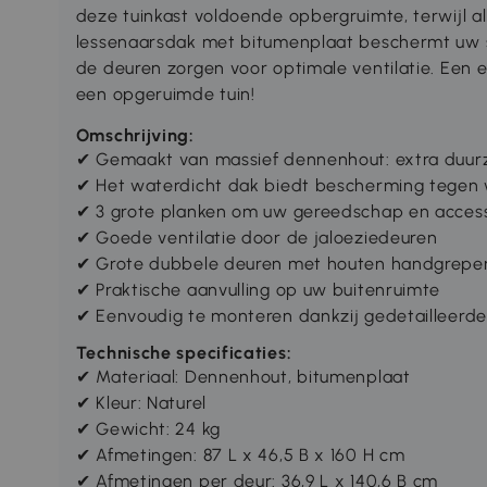
deze tuinkast voldoende opbergruimte, terwijl all
lessenaarsdak met bitumenplaat beschermt uw sp
de deuren zorgen voor optimale ventilatie. Een 
een opgeruimde tuin!
Omschrijving:
✔
Gemaakt van massief dennenhout: extra duu
✔
Het waterdicht dak biedt bescherming tegen 
✔
3 grote planken om uw gereedschap en access
✔
Goede ventilatie door de jaloeziedeuren
✔
Grote dubbele deuren met houten handgrepen
✔
Praktische aanvulling op uw buitenruimte
✔
Eenvoudig te monteren dankzij gedetailleerde 
Technische specificaties:
✔ Materiaal: Dennenhout, bitumenplaat
✔ Kleur: Naturel
✔ Gewicht: 24 kg
✔ Afmetingen: 87 L x 46,5 B x 160 H cm
✔ Afmetingen per deur: 36,9 L x 140,6 B cm