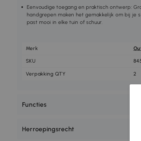
Eenvoudige toegang en praktisch ontwerp: Gr
handgrepen maken het gemakkelijk om bij je s
past mooi in elke tuin of schuur.
Merk
Ou
SKU
84
Verpakking QTY
2
Functies
Herroepingsrecht