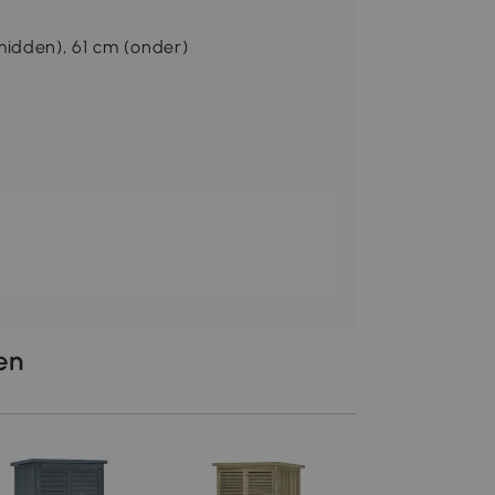
midden), 61 cm (onder)
len
Outsunny