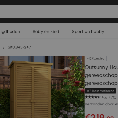
digdheden
Baby en kind
Sport en hobby
/
SKU:845-247
-12%_extra
Outsunny Hou
gereedschap
gereedschap
#7 Best Verkocht
4.6
(70)
Verzonden door A
€219