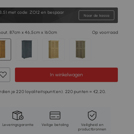
3,51
met code: ZO12 en bespaar
Naar de kassa
hout, 87cm x 46,5cm x 160cm
Op voorraad
In winkelwagen
rdien je 220 loyaliteitspunt(en). 220 punten = €2,20,
Leveringsgarantie
Veilige betaling
Veiligheid en
productbronnen