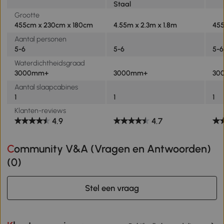
Staal
Grootte
455cm x 230cm x 180cm
4.55m x 2.3m x 1.8m
455
Aantal personen
5-6
5-6
5-6
Waterdichtheidsgraad
3000mm+
3000mm+
30
Aantal slaapcabines
1
1
1
Klanten-reviews
4.9
4.7
Community V&A (Vragen en Antwoorden)
(
0
)
Stel een vraag