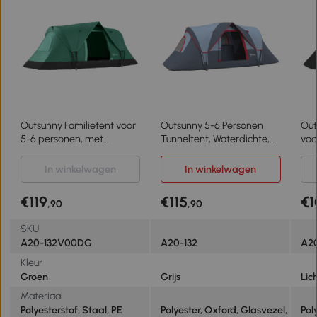
Outsunny Familietent voor
Outsunny 5-6 Personen
Out
5-6 personen, met
Tunneltent, Waterdichte,
voo
lampenhaak, zijvakken,
Duurzame 3-Season
Fam
4,55x2,3x1,8m,
Campingtent voor Familie,
4,5
In winkelwagen
In winkelwagen
Groen/Zwart
Polyester, Grijs
Lic
€119
€115
€1
,90
,90
SKU
A20-132V00DG
A20-132
A2
Kleur
Groen
Grijs
Lic
Materiaal
Polyesterstof, Staal, PE
Polyester, Oxford, Glasvezel,
Pol