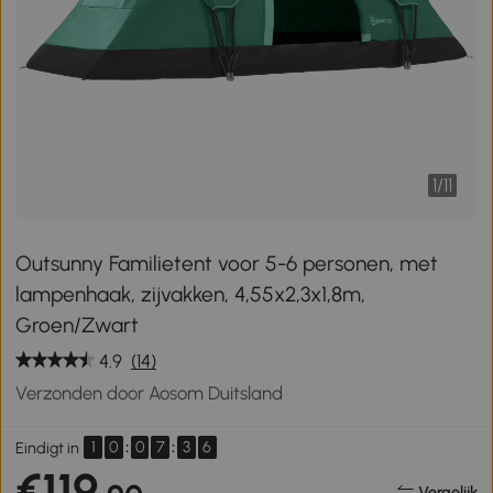
1
/
11
Outsunny Familietent voor 5-6 personen, met
lampenhaak, zijvakken, 4,55x2,3x1,8m,
Groen/Zwart
4.9
(14)
Verzonden door Aosom Duitsland
1
0
:
0
7
:
3
6
Eindigt in
€119
Vergelijk