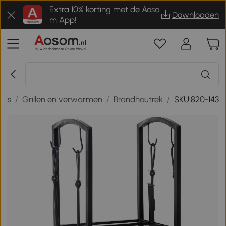
Extra 10% korting met de Aoso
Downloaden
m App!
rras
/
Grillen en verwarmen
/
Brandhoutrek
/
SKU:820-143