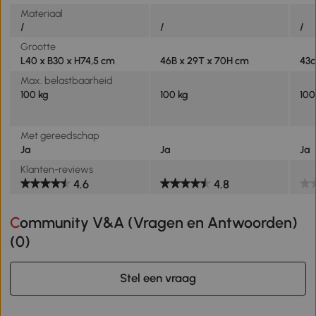
Materiaal
/
/
/
Grootte
L40 x B30 x H74,5 cm
46B x 29T x 70H cm
43c
Max. belastbaarheid
100 kg
100 kg
100
Met gereedschap
Ja
Ja
Ja
Klanten-reviews
4.6
4.8
Community V&A (Vragen en Antwoorden)
(
0
)
Stel een vraag