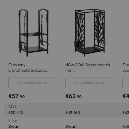
Outsunny
HOMCOM Brandhoutrek
Out
Brandhoutstandaard
met
voo
houtgereedschap
openhaardgereedschap
cm 
brandhoutrek
verhoogde
haa
In winkelwagen
In winkelwagen
brandhoutopslag 2 lagen
brandhoutplank stalen
ha
zwart
brandhoutplank
€57
€62
€
,90
,90
SKU
820-143
842-160
84
Kleur
Zwart
Zwart
Kof