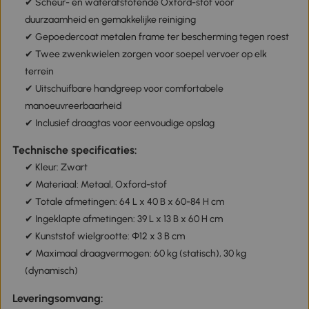
✔ Scheur- en waterafstotende Oxford-stof voor
duurzaamheid en gemakkelijke reiniging
✔ Gepoedercoat metalen frame ter bescherming tegen roest
✔ Twee zwenkwielen zorgen voor soepel vervoer op elk
terrein
✔ Uitschuifbare handgreep voor comfortabele
manoeuvreerbaarheid
✔ Inclusief draagtas voor eenvoudige opslag
Technische specificaties:
✔ Kleur: Zwart
✔ Materiaal: Metaal, Oxford-stof
✔ Totale afmetingen: 64 L x 40 B x 60-84 H cm
✔ Ingeklapte afmetingen: 39 L x 13 B x 60 H cm
✔ Kunststof wielgrootte: Φ12 x 3 B cm
✔ Maximaal draagvermogen: 60 kg (statisch), 30 kg
(dynamisch)
Leveringsomvang: