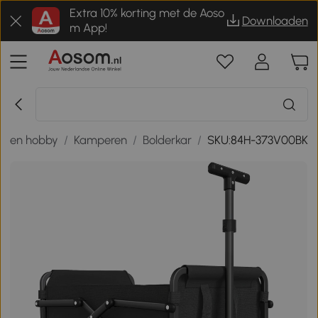
Extra 10% korting met de Aoso
Downloaden
m App!
rt en hobby
/
Kamperen
/
Bolderkar
/
SKU:84H-373V00BK