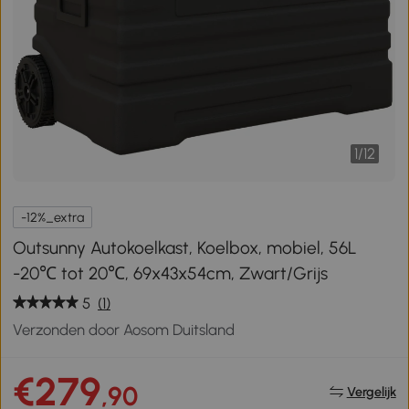
1
/
12
-12%_extra
Outsunny Autokoelkast, Koelbox, mobiel, 56L
-20℃ tot 20℃, 69x43x54cm, Zwart/Grijs
5
(1)
Verzonden door Aosom Duitsland
€279
,90
Vergelijk