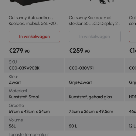
Outsunny Autokoelkast,
Outsunny Koelbox met
Out
Koelbox, mobiel, 56L -20℃
stekker 50L LCD Display 2
com
tot 20℃, 69x43x54cm,
Modi Compressor voor
ele
Zwart/Grijs
Auto Reizen en Boot
aan
In winkelwagen
In winkelwagen
Camper, Grijs en Zwart
Gri
€279
€259
€1
,90
,90
SKU
C00-039V90BK
C00-030V91
C0
Kleur
Zwart
Grijs+Zwart
Gri
Materiaal
Kunststof, Staal
Kunststof, gehard glas
HDP
Grootte
69cm x 43cm x 54cm
75cm x 36cm x 49,5cm
46c
Volume
56L
50 L
12 L
Laagste temperatuur