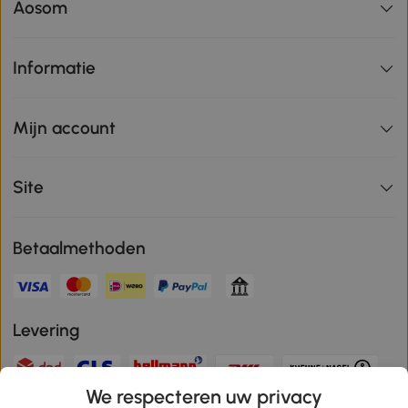
Aosom
Informatie
Mijn account
Site
Betaalmethoden
Levering
We respecteren uw privacy