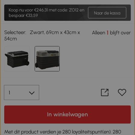
Koop nu voor
€246,31
met code: ZO12 en
Naar de kassa
bespaar €33,59
Selecteer:
Zwart, 69cm x 43cm x
1
Alleen
blijft over
54cm
In winkelwagen
Met dit product verdien je 280 loyaliteitspunt(en). 280