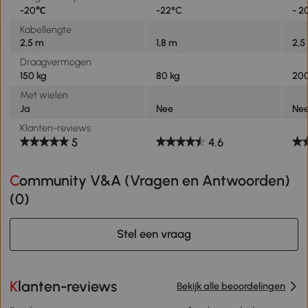
-20℃
-22°C
- 
Kabellengte
2,5 m
1,8 m
2,5
Draagvermogen
150 kg
80 kg
200
Met wielen
Ja
Nee
Ne
Klanten-reviews
5
4.6
Community V&A (Vragen en Antwoorden)
(
0
)
Stel een vraag
Klanten-reviews
Bekijk alle beoordelingen