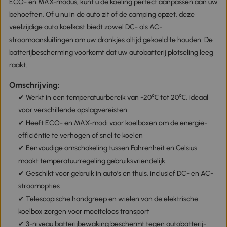
ECO- en MAX-modus, kunt u de koeling perfect aanpassen aan uw
behoeften. Of u nu in de auto zit of de camping opzet, deze
veelzijdige auto koelkast biedt zowel DC- als AC-
stroomaansluitingen om uw drankjes altijd gekoeld te houden. De
batterijbescherming voorkomt dat uw autobatterij plotseling leeg
raakt.
Omschrijving:
✔ Werkt in een temperatuurbereik van -20℃ tot 20℃, ideaal
voor verschillende opslagvereisten
✔ Heeft ECO- en MAX-modi voor koelboxen om de energie-
efficiëntie te verhogen of snel te koelen
✔ Eenvoudige omschakeling tussen Fahrenheit en Celsius
maakt temperatuurregeling gebruiksvriendelijk
✔ Geschikt voor gebruik in auto's en thuis, inclusief DC- en AC-
stroomopties
✔ Telescopische handgreep en wielen van de elektrische
koelbox zorgen voor moeiteloos transport
✔ 3-niveau batterijbewaking beschermt tegen autobatterij-