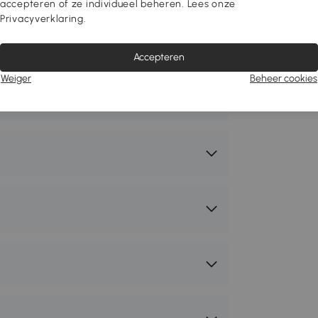
accepteren of ze individueel beheren. Lees onze
Privacyverklaring.
OMCOM
A-244V00BK
Accepteren
Weiger
Beheer cookies