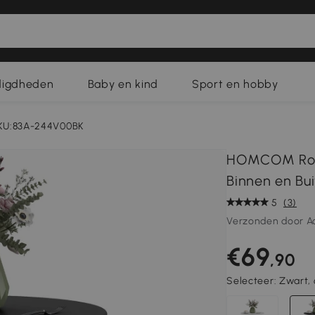
digdheden
Baby en kind
Sport en hobby
KU:83A-244V00BK
HOMCOM Ronde
Binnen en Bu
5
(3)
Verzonden door A
€69
,90
Selecteer:
Zwart,