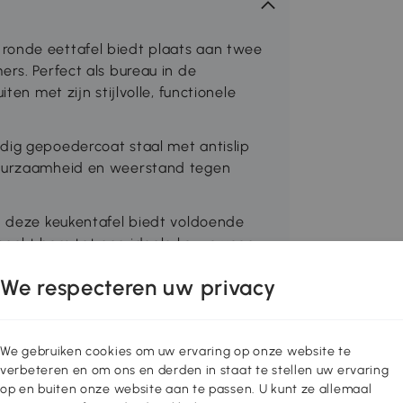
ronde eettafel biedt plaats aan twee
ers. Perfect als bureau in de
ten met zijn stijlvolle, functionele
dig gepoedercoat staal met antislip
 duurzaamheid en weerstand tegen
an deze keukentafel biedt voldoende
maakt hem tot een ideale keuze voor
We respecteren uw privacy
ontwerp laat deze eettafel een breed
et esthetisch uiterlijk van eetkamers
We gebruiken cookies om uw ervaring op onze website te
verbeteren en om ons en derden in staat te stellen uw ervaring
 cm. Draagvermogen: 15 kg. Eenvoudige
op en buiten onze website aan te passen. U kunt ze allemaal