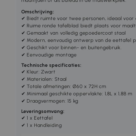
maaltijden of als bureau in de thuiswerkplek.
Omschrijving:
✔ Biedt ruimte voor twee personen, ideaal voo
✔ Ruime ronde tafelblad biedt plaats voor maalt
✔ Gemaakt van volledig gepoedercoat staal
✔ Modern, eenvoudig ontwerp van de eettafel past
✔ Geschikt voor binnen- en buitengebruik.
✔ Eenvoudige montage
Technische specificaties:
✔ Kleur: Zwart
✔ Materialen: Staal
✔ Totale afmetingen: Ø60 x 72H cm
✔ Minimaal geschikte oppervlakte: 1,8L x 1,8B m
✔ Draagvermogen: 15 kg
Leveringsomvang:
✔ 1 x Eettafel
✔ 1 x Handleiding