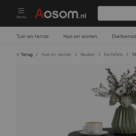
Menu
Tuin en terras
Huis en wonen
Dierbeno
Terug
/
Huis en wonen
/
Keuken
/
Eettafels
/
S