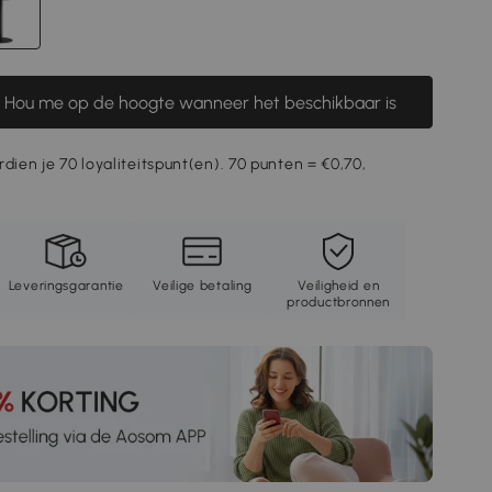
Hou me op de hoogte wanneer het beschikbaar is
rdien je 70 loyaliteitspunt(en). 70 punten = €0,70,
Leveringsgarantie
Veilige betaling
Veiligheid en
productbronnen