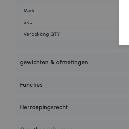
Merk
H
SKU
83
Verpakking QTY
1
gewichten & afmetingen
Functies
Herroepingsrecht