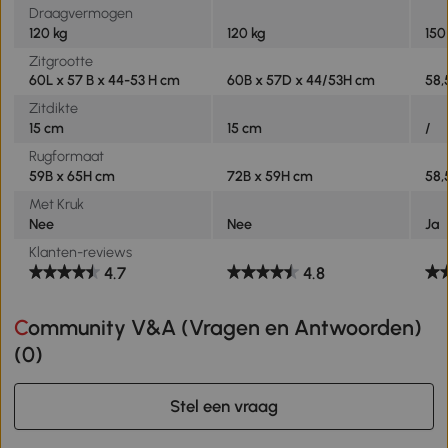
Draagvermogen
120 kg
120 kg
150
Zitgrootte
60L x 57 B x 44-53 H cm
60B x 57D x 44/53H cm
58,
Zitdikte
15 cm
15 cm
/
Rugformaat
59B x 65H cm
72B x 59H cm
58,
Met Kruk
Nee
Nee
Ja
Klanten-reviews
4.7
4.8
Community V&A (Vragen en Antwoorden)
(
0
)
Stel een vraag