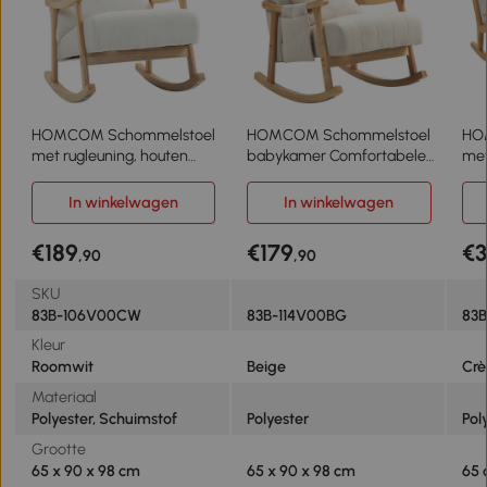
HOMCOM Schommelstoel
HOMCOM Schommelstoel
HO
met rugleuning, houten
babykamer Comfortabele
met
poten, relaxstoel met
Kleine Babywieger Brede
Bek
teddystof, comfortabele
Zit Lendekussen
Hou
In winkelwagen
In winkelwagen
stoel voor woonkamer,
Beukenframe Nacht Beige
slaapkamer of balkon,
€189
€179
€3
,90
,90
crème wit
SKU
83B-106V00CW
83B-114V00BG
83
Kleur
Roomwit
Beige
Cr
Materiaal
Polyester, Schuimstof
Polyester
Pol
Grootte
65 x 90 x 98 cm
65 x 90 x 98 cm
65 