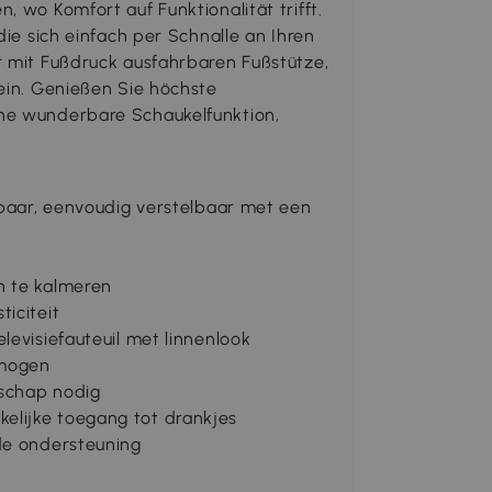
, wo Komfort auf Funktionalität trifft.
die sich einfach per Schnalle an Ihren
r mit Fußdruck ausfahrbaren Fußstütze,
 ein. Genießen Sie höchste
ne wunderbare Schaukelfunktion,
lbaar, eenvoudig verstelbaar met een
n te kalmeren
iciteit
levisiefauteuil met linnenlook
rmogen
dschap nodig
elijke toegang tot drankjes
nde ondersteuning