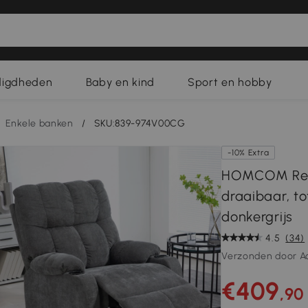
digdheden
Baby en kind
Sport en hobby
Enkele banken
/
SKU:839-974V00CG
-10% Extra
HOMCOM Relax
draaibaar, to
donkergrijs
4.5
(34)
Verzonden door A
€409
,90