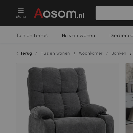
Menu
Tuin en terras
Huis en wonen
Dierbeno
Terug
/
Huis en wonen
/
Woonkamer
/
Banken
/