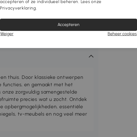
accepteren of ze individueel beheren. Lees onze
Privacyverklaring.
Accepteren
Weiger
Beheer cookies
n thuis. Door klassieke ontwerpen
e functies, en gemaakt met het
is onze zorgvuldig samengestelde
fruimte precies wat u zocht. Ontdek
me opbergmogelijkheden, essentiële
iegels, tv-meubels en nog veel meer