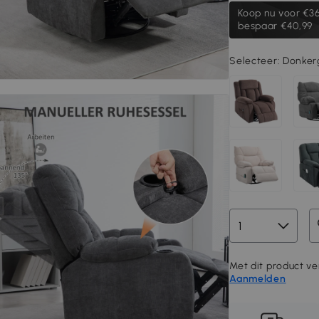
Koop nu voor
€36
bespaar €40,99
Selecteer:
Donkerg
Met dit product ver
Aanmelden