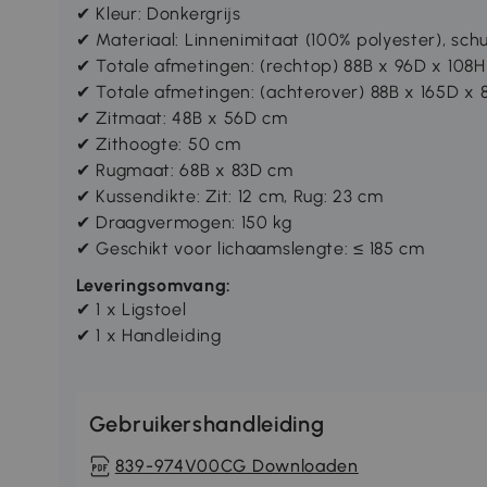
✔ Kleur: Donkergrijs
✔ Materiaal: Linnenimitaat (100% polyester), schu
✔ Totale afmetingen: (rechtop) 88B x 96D x 108
✔ Totale afmetingen: (achterover) 88B x 165D x
✔ Zitmaat: 48B x 56D cm
✔ Zithoogte: 50 cm
✔ Rugmaat: 68B x 83D cm
✔ Kussendikte: Zit: 12 cm, Rug: 23 cm
✔ Draagvermogen: 150 kg
✔ Geschikt voor lichaamslengte: ≤ 185 cm
Leveringsomvang:
✔ 1 x Ligstoel
✔ 1 x Handleiding
Gebruikershandleiding
839-974V00CG Downloaden