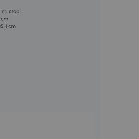
im, staal
H cm
 85H cm