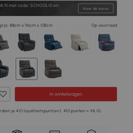
8,91
met code: SCHOOL10 en
Naar de kassa
rijs, 88cm x 96cm x 108cm
Op voorraad
In winkelwagen
dien je 410 loyaliteitspunt(en). 410 punten = €4,10,