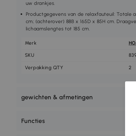
uw drankjes.
Productgegevens van de relaxfauteuil: Totale 
cm; (achterover) 88B x 165D x 85H cm. Draagve
lichaamslengtes tot 185 cm.
Merk
H
SKU
83
Verpakking QTY
2
gewichten & afmetingen
Functies