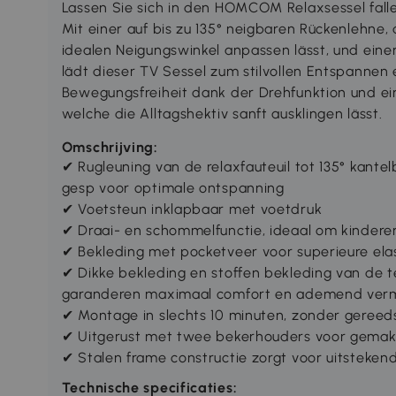
Lassen Sie sich in den HOMCOM Relaxsessel fallen
Mit einer auf bis zu 135° neigbaren Rückenlehne, 
idealen Neigungswinkel anpassen lässt, und eine
lädt dieser TV Sessel zum stilvollen Entspannen
Bewegungsfreiheit dank der Drehfunktion und ei
welche die Alltagshektiv sanft ausklingen lässt.
Omschrijving:
✔ Rugleuning van de relaxfauteuil tot 135° kante
gesp voor optimale ontspanning
✔ Voetsteun inklapbaar met voetdruk
✔ Draai- en schommelfunctie, ideaal om kindere
✔ Bekleding met pocketveer voor superieure elast
✔ Dikke bekleding en stoffen bekleding van de te
garanderen maximaal comfort en ademend ve
✔ Montage in slechts 10 minuten, zonder geree
✔ Uitgerust met twee bekerhouders voor gemakk
✔ Stalen frame constructie zorgt voor uitsteke
Technische specificaties: