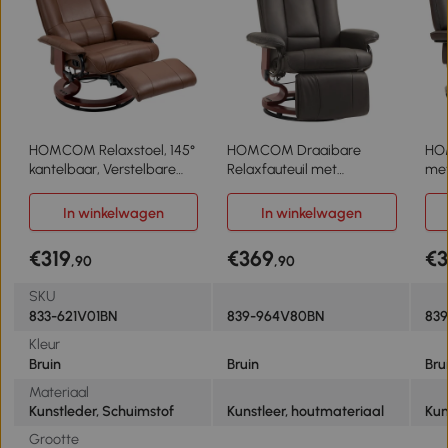
HOMCOM Relaxstoel, 145°
HOMCOM Draaibare
HOM
kantelbaar, Verstelbare
Relaxfauteuil met
met
Voetensteun, Kunstleder,
Ligfunctie, tot 150 kg,
dra
360° Draaibaar, tot 120 kg,
Kunstleer, Bruin
bek
In winkelwagen
In winkelwagen
Bruin
tot
bru
€319
€369
€3
,90
,90
SKU
833-621V01BN
839-964V80BN
83
Kleur
Bruin
Bruin
Bru
Materiaal
Kunstleder, Schuimstof
Kunstleer, houtmateriaal
Kun
Grootte