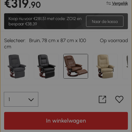
€319
,90
Vergelijk
Koop nu voor
€281,51
met code: ZO12 en
Naar de kassa
bespaar €38,39
Selecteer:
Bruin, 78 cm x 87 cm x 100
Op voorraad
cm
In winkelwagen