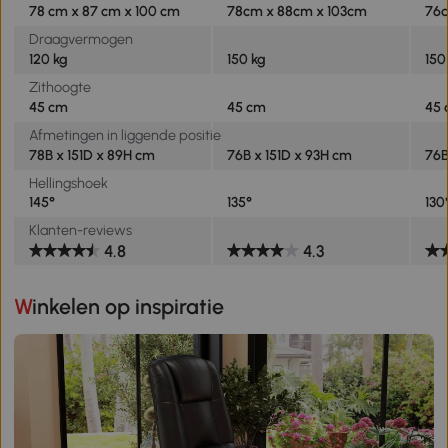
78 cm x 87 cm x 100 cm
78cm x 88cm x 103cm
76c
Draagvermogen
120 kg
150 kg
150
Zithoogte
45 cm
45 cm
45
Afmetingen in liggende positie
78B x 151D x 89H cm
76B x 151D x 93H cm
76B
Hellingshoek
145°
135°
130
Klanten-reviews
4.8
4.3
Winkelen op inspiratie