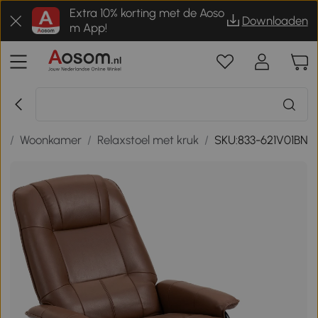
Extra 10% korting met de Aoso
Downloaden
m App!
n
/
Woonkamer
/
Relaxstoel met kruk
/
SKU:833-621V01BN