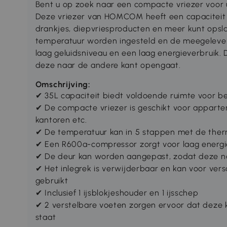
Bent u op zoek naar een compacte vriezer voor
Deze vriezer van HOMCOM heeft een capaciteit va
drankjes, diepvriesproducten en meer kunt opsl
temperatuur worden ingesteld en de meegeleve
laag geluidsniveau en een laag energieverbruik
deze naar de andere kant opengaat.
Omschrijving:
✔ 35L capaciteit biedt voldoende ruimte voor bev
✔ De compacte vriezer is geschikt voor appart
kantoren etc.
✔ De temperatuur kan in 5 stappen met de the
✔ Een R600a-compressor zorgt voor laag energie
✔ De deur kan worden aangepast, zodat deze n
✔ Het inlegrek is verwijderbaar en kan voor ve
gebruikt
✔ Inclusief 1 ijsblokjeshouder en 1 ijsschep
✔ 2 verstelbare voeten zorgen ervoor dat deze k
staat