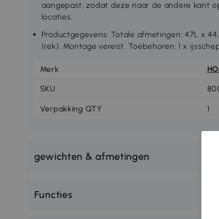
aangepast, zodat deze naar de andere kant o
locaties.
Productgegevens: Totale afmetingen: 47L x 44
(rek). Montage vereist. Toebehoren: 1 x ijsschep
Merk
H
SKU
80
Verpakking QTY
1
gewichten & afmetingen
Functies