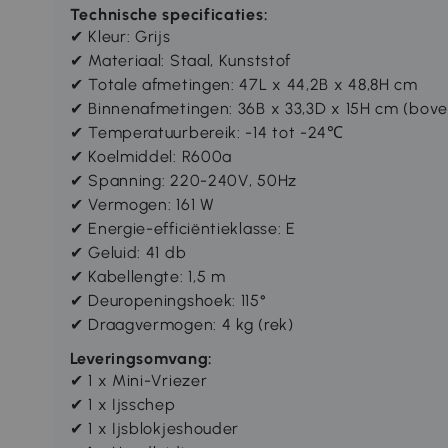
Technische specificaties:
✔ Kleur: Grijs
✔ Materiaal: Staal, Kunststof
✔ Totale afmetingen: 47L x 44,2B x 48,8H cm
✔ Binnenafmetingen: 36B x 33,3D x 15H cm (bove
✔ Temperatuurbereik: -14 tot -24℃
✔ Koelmiddel: R600a
✔ Spanning: 220-240V, 50Hz
✔ Vermogen: 161 W
✔ Energie-efficiëntieklasse: E
✔ Geluid: 41 db
✔ Kabellengte: 1,5 m
✔ Deuropeningshoek: 115°
✔ Draagvermogen: 4 kg (rek)
Leveringsomvang:
✔ 1 x Mini-Vriezer
✔ 1 x Ijsschep
✔ 1 x Ijsblokjeshouder