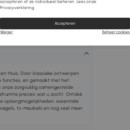
accepteren of ze individueel beheren. Lees onze
Privacyverklaring.
Accepteren
Weiger
Beheer cookies
n thuis. Door klassieke ontwerpen
e functies, en gemaakt met het
is onze zorgvuldig samengestelde
fruimte precies wat u zocht. Ontdek
me opbergmogelijkheden, essentiële
iegels, tv-meubels en nog veel meer