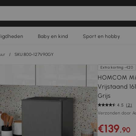
digdheden
Baby en kind
Sport en hobby
uur
/
SKU:800-127V90GY
Extra korting -€20
HOMCOM Mini-
Vrijstaand 16
Grijs
4.5
(2)
Verzonden door A
€139
,90