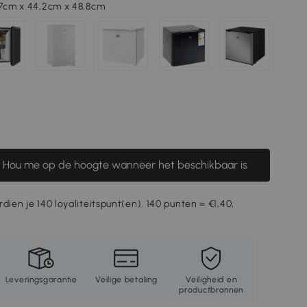
47cm x 44,2cm x 48,8cm
Hou me op de hoogte wanneer het beschikbaar is
dien je 140 loyaliteitspunt(en). 140 punten = €1,40,
Leveringsgarantie
Veilige betaling
Veiligheid en
productbronnen