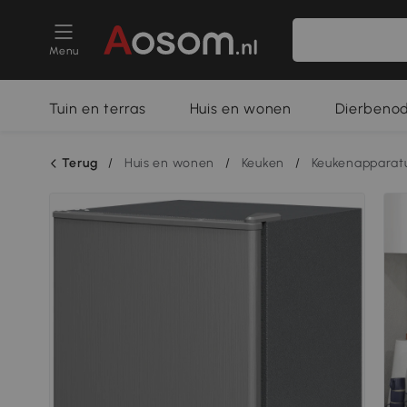
Menu
Tuin en terras
Huis en wonen
Dierbeno
Terug
/
Huis en wonen
/
Keuken
/
Keukenapparat