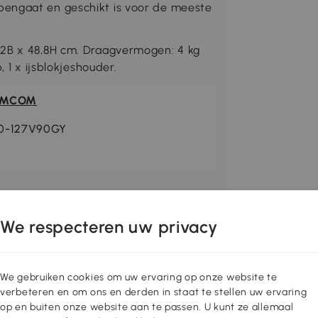
pengaat en geschikt is voor de meeste
,2B x 48,8H cm. Draagvermogen: 4 kg
, 1 x ijsblokjeshouder.
OMCOM
0-127V90GY
We respecteren uw privacy
We gebruiken cookies om uw ervaring op onze website te
verbeteren en om ons en derden in staat te stellen uw ervaring
op en buiten onze website aan te passen. U kunt ze allemaal