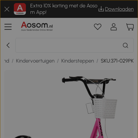
Extra 10% korting met de Aoso
Downloaden
m App!
kind
/
Kindervoertuigen
/
Kindersteppen
/
SKU:371-029PK