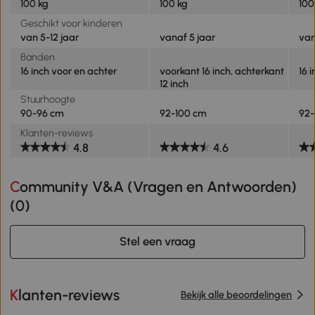
100 kg
100 kg
100
Geschikt voor kinderen
van 5-12 jaar
vanaf 5 jaar
van
Banden
16 inch voor en achter
voorkant 16 inch, achterkant
16 
12 inch
Stuurhoogte
90-96 cm
92-100 cm
92-
Klanten-reviews
4.8
4.6
Community V&A (Vragen en Antwoorden)
(
0
)
Stel een vraag
Klanten-reviews
Bekijk alle beoordelingen