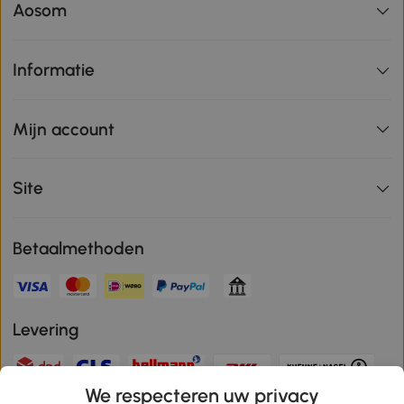
Aosom
Informatie
Mijn account
Site
Betaalmethoden
Levering
We respecteren uw privacy