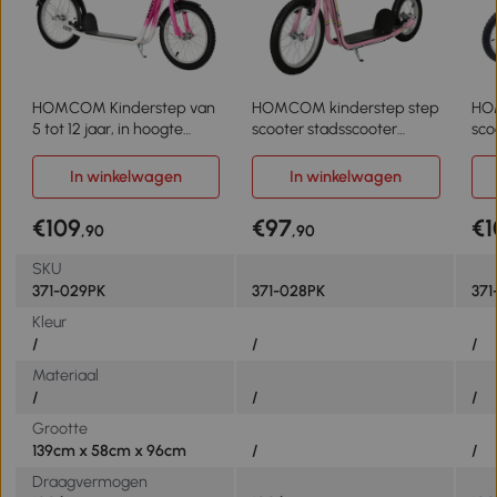
HOMCOM Kinderstep van
HOMCOM kinderstep step
HO
5 tot 12 jaar, in hoogte
scooter stadsscooter
sco
verstelbaar roze + wit
kinderen scooter kickboard
kin
vanaf vijf jaar 16/12 inch
vana
In winkelwagen
In winkelwagen
roze 135 x 58 x 92-100 cm
143
€109
€97
€1
,90
,90
SKU
371-029PK
371-028PK
371
Kleur
/
/
/
Materiaal
/
/
/
Grootte
139cm x 58cm x 96cm
/
/
Draagvermogen