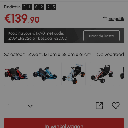
2
1
:
5
2
:
2
5
Eindigt in
€139
,90
Vergelijk
Koop nu voor
€119,90
met code:
Naar de kassa
ZOMER2026 en bespaar €20,00
Selecteer:
Zwart, 121 cm x 58 cm x 61 cm
Op voorraad
In winkelwagen