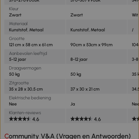
370-276V00BK
370-307V90BK
341
Kleur
Zwart
Zwart
Wit
Materiaal
Kunststof, Metaal
Kunststof, Metaal
/
Grootte
121 cm x 58 cm x 61 cm
90cm x 53cm x 99cm
104
Aanbevolen leeftijd
5-12 jaar
8-12 jaar
3-8
Draagvermogen
50 kg
50 kg
35 
Zitgrootte
35 x 28 x 30,5 cm
37 x 30 x 21 cm
34,
Elektrische bediening
Nee
Ja
Ne
Klanten-reviews
4.6
4.6
Community V&A (Vragen en Antwoorden)