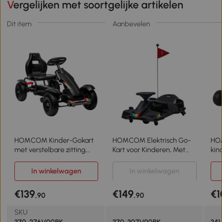
Vergelijken met soortgelijke artikelen
Dit item
Aanbevelen
HOMCOM Kinder-Gokart
HOMCOM Elektrisch Go-
HO
met verstelbare zitting,
Kart voor Kinderen, Met
kin
handrem, vanaf 5 jaar, 121 x
Rubberen Wielen, 3-8 km/u,
met
58 x 61 cm, Zwart
Licht- en Muziekfunctie,
sta
In winkelwagen
In winkelwagen
Zwart
€139
€149
€1
,90
,90
SKU