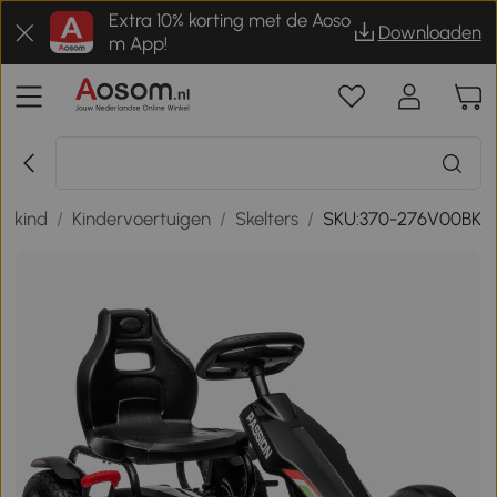
Extra 10% korting met de Aoso
Downloaden
m App!
n kind
/
Kindervoertuigen
/
Skelters
/
SKU:370-276V00BK