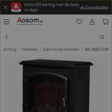
Extra 10% korting met de Aoso
Downloaden
m App!
erwarming
/
Haarden
/
Elektrische haarden
/
SKU:820-039