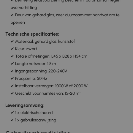
✔ Een veiligheidsvoorziening beschermt automatisch tegen
oververhitting
✔ Deur van gehard glas, zeer duurzaam met handvat om te
openen
Technische specificaties:
✔ Materiaal: gehard glas, kunststof
✔ Kleur: zwart
✔ Totale afmetingen: L45 x B28 x H54 cm
✔ Lengte netsnoer: 1,8 m
✔ Ingangsspanning: 220-240V
✔ Frequentie: 50 Hz
✔ Instelbaar vermogen: 1000 W of 2000 W
✔ Geschikt voor ruimtes van: 15-20 m²
Leveringsomvang:
✔ 1 x elektrische haard
✔ 1 x gebruiksaanwijzing