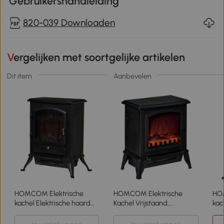
Gebruikershandleiding
820-039 Downloaden
Vergelijken met soortgelijke artikelen
Dit item
Aanbevelen
HOMCOM Elektrische
HOMCOM Elektrische
HO
kachel Elektrische haard
Kachel Vrijstaand,
kac
haardkachel met 1800 W
Vlameffect, 2
kac
thermostaat
Verwarmingsmodi
/ 2