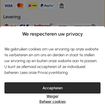
Levering
We respecteren uw privacy
Veilige betaling
We gebruiken cookies om uw ervaring op onze website
te verbeteren en om ons en derden in staat te stellen
Download de app en ontvang 10% korting!
uw ervaring op en buiten onze website aan te passen.
U kunt ze allemaal accepteren of ze individueel
Google Play
beheren. Lees onze Privacyverklaring.
Accepteren
klantenservice@aosom.nl
Weiger
MH Handel GmbH, Wendenstrasse 309, 20537 Hamburg
Beheer cookies
© 2021-2026 Aosom heeft alle rechten voorbehouden.