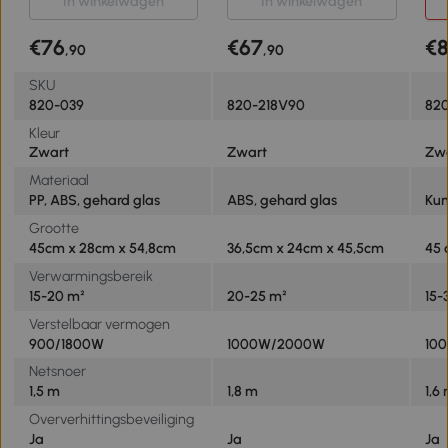
In winkelwagen
In winkelwagen
1000W/2000W, Gehard
Glas, Zwart, 36,5x24x45,5
€76
€67
€
,90
,90
cm
SKU
820-039
820-218V90
820
Kleur
Zwart
Zwart
Zw
Materiaal
PP, ABS, gehard glas
ABS, gehard glas
Kuns
Grootte
45cm x 28cm x 54,8cm
36,5cm x 24cm x 45,5cm
45 
Verwarmingsbereik
15-20 m²
20-25 m²
15-
Verstelbaar vermogen
900/1800W
1000W/2000W
10
Netsnoer
1,5 m
1,8 m
1,6
Oververhittingsbeveiliging
Ja
Ja
Ja