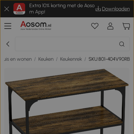
Extra 10% korting met de Aoso
Downloaden
m App!
Huis en wonen
/
Keuken
/
Keukenrek
/
SKU:801-404V90RB