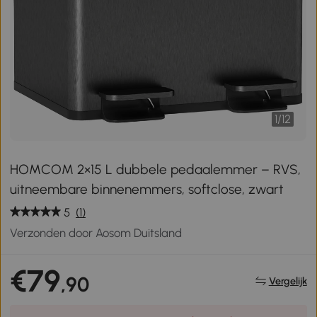
1
/
12
HOMCOM 2×15 L dubbele pedaalemmer – RVS,
uitneembare binnenemmers, softclose, zwart
5
(1)
Verzonden door Aosom Duitsland
€79
,90
Vergelijk