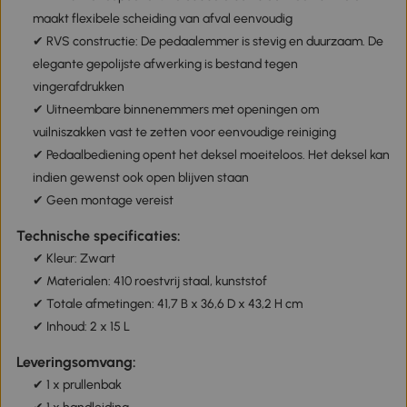
maakt flexibele scheiding van afval eenvoudig
✔ RVS constructie: De pedaalemmer is stevig en duurzaam. De
elegante gepolijste afwerking is bestand tegen
vingerafdrukken
✔ Uitneembare binnenemmers met openingen om
vuilniszakken vast te zetten voor eenvoudige reiniging
✔ Pedaalbediening opent het deksel moeiteloos. Het deksel kan
indien gewenst ook open blijven staan
✔ Geen montage vereist
Technische specificaties:
✔ Kleur: Zwart
✔ Materialen: 410 roestvrij staal, kunststof
✔ Totale afmetingen: 41,7 B x 36,6 D x 43,2 H cm
✔ Inhoud: 2 x 15 L
Leveringsomvang:
✔ 1 x prullenbak