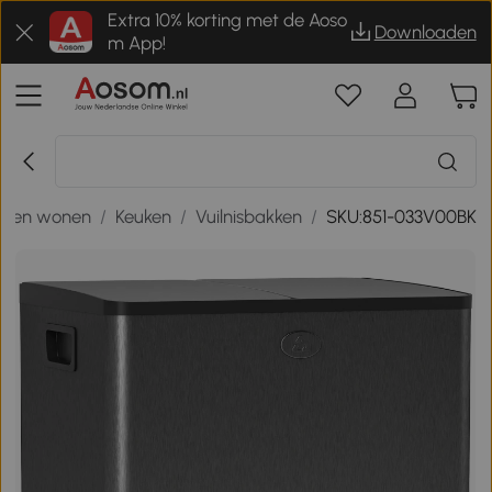
Extra 10% korting met de Aoso
Downloaden
m App!
is en wonen
/
Keuken
/
Vuilnisbakken
/
SKU:851-033V00BK