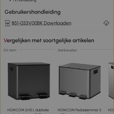
✔ 1 x handleiding
Gebruikershandleiding
851-033V00BK Downloaden
Vergelijken met soortgelijke artikelen
Dit item
Aanbevelen
HOMCOM 2×15 L dubbele
HOMCOM Pedaalemmer 3
HO