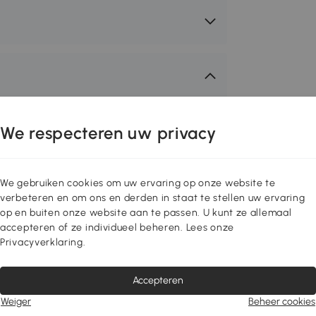
 wat je nodig hebt in moderne
We respecteren uw privacy
rmeubelen komen niet alleen in een
 vooral door hun functionaliteit. Zo
tworpen om het werken op alle
We gebruiken cookies om uw ervaring op onze website te
kkelijken. Of het nu gaat om
verbeteren en om ons en derden in staat te stellen uw ervaring
of in hoogte verstelbare bureaus - wij
op en buiten onze website aan te passen. U kunt ze allemaal
e kunnen werken in je kantoor.
accepteren of ze individueel beheren. Lees onze
Privacyverklaring.
setto om te ontspannen of voor je werk.
Accepteren
e slaapkamer of woonkamer. Dankzij zijn
Weiger
Beheer cookies
chte stof biedt de bureaustoel extra