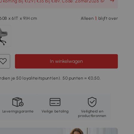
 korting bij €129 | €35 bij €189, Code: Zomer2026
1
60B x 61T x 91H cm
Alleen
blijft over
In winkelwagen
rdien je 50 loyaliteitspunt(en). 50 punten = €0,50,
Leveringsgarantie
Veilige betaling
Veiligheid en
productbronnen