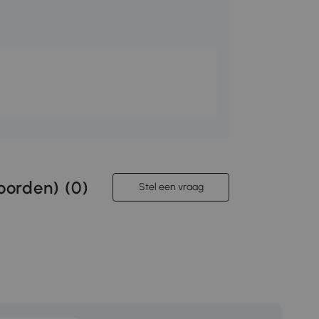
orden) (
0
)
Stel een vraag