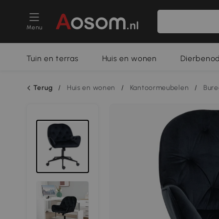
Menu
Tuin en terras
Huis en wonen
Dierbeno
Terug
/
Huis en wonen
/
Kantoormeubelen
/
Bure