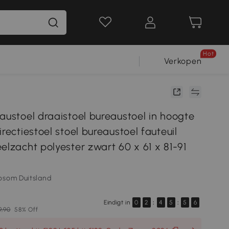
Hot
Verkopen
austoel draaistoel bureaustoel in hoogte
irectiestoel stoel bureaustoel fauteuil
elzacht polyester zwart 60 x 61 x 81-91
osom Duitsland
Eindigt in
0
2
:
4
5
:
5
5
9,90
58% Off