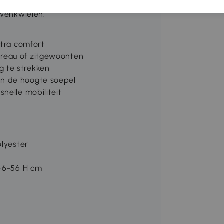
ogte aanpassen voor een betere
zwenkwielen.
xtra comfort
reau of zitgewoonten
 te strekken
an de hoogte soepel
nelle mobiliteit
olyester
 46-56 H cm