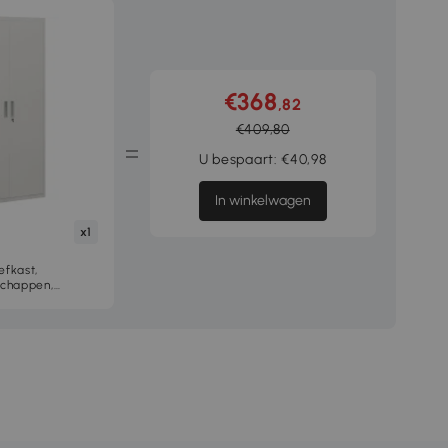
€368
,82
€409,80
U bespaart: €40,98
In winkelwagen
x1
fkast,
Schappen,
0D x 180H cm,