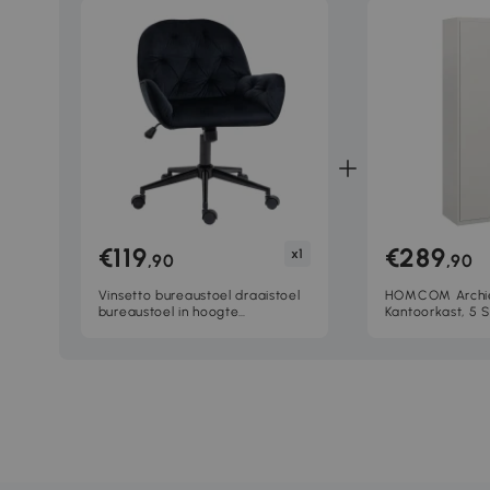
€119
€289
x1
,90
,90
Vinsetto bureaustoel draaistoel
HOMCOM Archie
bureaustoel in hoogte
Kantoorkast, 5 
verstelbare directiestoel stoel
Metaal, 80B x 4
bureaustoel fauteuil kantoor
Wit
fluweelzacht polyester zwart 60
x 61 x 81-91 cm