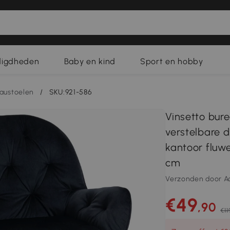
digdheden
Baby en kind
Sport en hobby
austoelen
/
SKU:921-586
Vinsetto bure
verstelbare d
kantoor fluwe
cm
Verzonden door A
€49
,90
€11