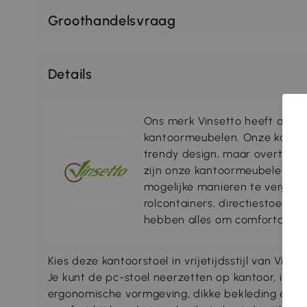
Groothandelsvraag
Details
Ons merk Vinsetto heeft alles
kantoormeubelen. Onze kantoo
trendy design, maar overtuigen
zijn onze kantoormeubelen on
mogelijke manieren te vergema
rolcontainers, directiestoelen 
hebben alles om comfortabel t
Kies deze kantoorstoel in vrijetijdsstijl van Vin
Je kunt de pc-stoel neerzetten op kantoor, in d
ergonomische vormgeving, dikke bekleding en za