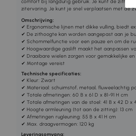
comfort bij langdurig gebruik. Je kunt de zitho
zitervaring. Je kunt je snel verplaatsen met de 
Omschrijving:
✔ Ergonomische lijnen met dikke vulling, biedt e
✔ De zithoogte kan worden aangepast aan je bu
✔ Schommelfunctie voor een pauze en om de rug
✔ Hoogwaardige gaslift maakt het aanpassen v
✔ Draaibare wielen zorgen voor gemakkelijke en s
✔ Montage vereist
Technische specificaties:
✔ Kleur: Zwart
✔ Materiaal: schuimstof, metaal, fluweelachtig p
✔ Totale afmetingen: 60 B x 61 D x 81-91 H cm
✔ Totale afmetingen van de stoel: 41 B x 42 D x
✔ Hoogte armleuning (tot aan de zitting): 13 cm
✔ Afmetingen rugleuning: 55 B x 41 H cm
✔ Max. draagvermogen: 120 kg
Leveringsomvang: