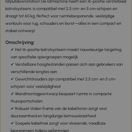
latpulldownstation! De latmachine heeft een 16-positie verstelbaar
katrolsysteem, is compatibel met 2,5 cm- en 5 cm-schijven en
draagt tot 60 kg. Perfect voor ruimtebesparende, veelzijdige
workouts voor rug, schouders en borst—alles in een compact en
stabiel ontwerp!
Omschrijving:
✔ Het 16-positie katrolsysteem maakt nauwkeurige targeting
van specifieke spiergroepen mogelijk
✔ Verstelbare hoogtestanden passen zich aan gebruikers van
verschillende lengtes aan
✔ Gewichtshouders zijn compatibel met 2,5 cm- en 5 cm-
schijven voor veelzijdigheid
✔ Wandmontageontwerp bespaart ruimte in compacte
thuissportscholen
✔ Robuust stalen frame van de kabeltoren zorgt voor
duurzaamheid en langdurige betrouwbaarheid
✔ Soepele kabeltrek zorgt voor vloeiende, naadloze
bewegingen tijdens oefeningen