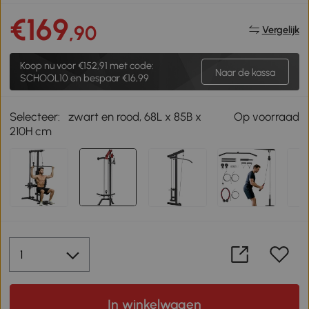
€169
,90
Vergelijk
Koop nu voor
€152,91
met code:
Naar de kassa
SCHOOL10 en bespaar €16,99
Selecteer:
zwart en rood, 68L x 85B x
Op voorraad
210H cm
In winkelwagen