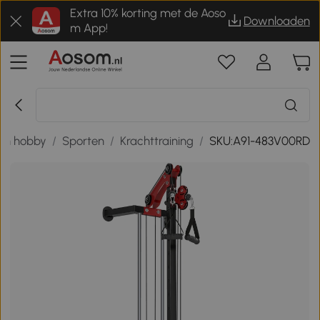
Extra 10% korting met de Aoso
Downloaden
m App!
 en hobby
/
Sporten
/
Krachttraining
/
SKU:A91-483V00RD