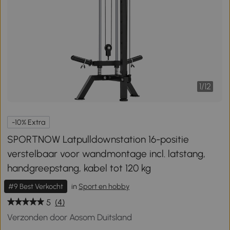
1
/
12
-10% Extra
SPORTNOW Latpulldownstation 16-positie
verstelbaar voor wandmontage incl. latstang,
handgreepstang, kabel tot 120 kg
#9 Best Verkocht
in
Sport en hobby
5
(4)
Verzonden door Aosom Duitsland