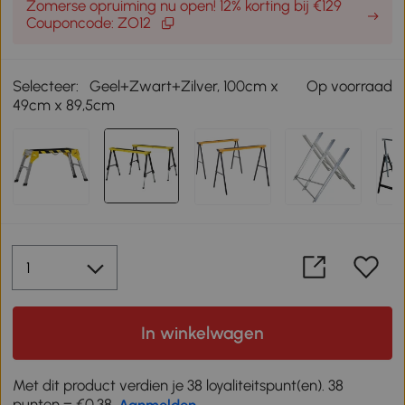
Zomerse opruiming nu open! 12% korting bij €129
Couponcode: ZO12
Selecteer:
Geel+Zwart+Zilver, 100cm x
Op voorraad
49cm x 89,5cm
In winkelwagen
Met dit product verdien je 38 loyaliteitspunt(en). 38
punten = €0,38,
Aanmelden