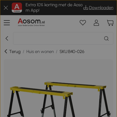
Extra 10% korting met de Aoso
Downloaden
m App!
Terug
/
Huis en wonen
/
SKU:B40-026