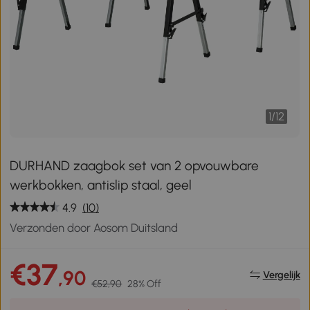
1
/
12
DURHAND zaagbok set van 2 opvouwbare
werkbokken, antislip staal, geel
4.9
(10)
Verzonden door Aosom Duitsland
€37
,90
Vergelijk
€52,90
28% Off