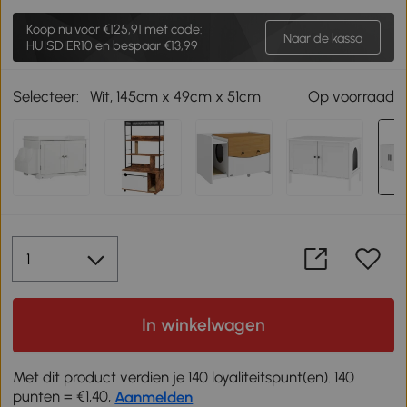
Koop nu voor
€125,91
met code:
Naar de kassa
HUISDIER10 en bespaar €13,99
Selecteer:
Wit, 145cm x 49cm x 51cm
Op voorraad
In winkelwagen
Met dit product verdien je 140 loyaliteitspunt(en). 140
punten = €1,40,
Aanmelden