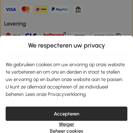
Levering
We respecteren uw privacy
Veilige betaling
We gebruiken cookies om uw ervaring op onze website
te verbeteren en om ons en derden in staat te stellen
Download de app en ontvang 10% korting!
uw ervaring op en buiten onze website aan te passen.
U kunt ze allemaal accepteren of ze individueel
Google Play
beheren. Lees onze Privacyverklaring.
Accepteren
klantenservice@aosom.nl
Weiger
MH Handel GmbH, Wendenstrasse 309, 20537 Hamburg
Beheer cookies
© 2021-2026 Aosom heeft alle rechten voorbehouden.